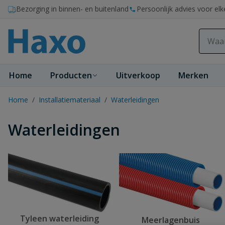
Ga naar de inhoud
Bezorging in binnen- en buitenland
Persoonlijk advies voor elk
Home
Producten
Uitverkoop
Merken
Home
/
Installatiemateriaal
/
Waterleidingen
Waterleidingen
Tyleen waterleiding
Meerlagenbuis