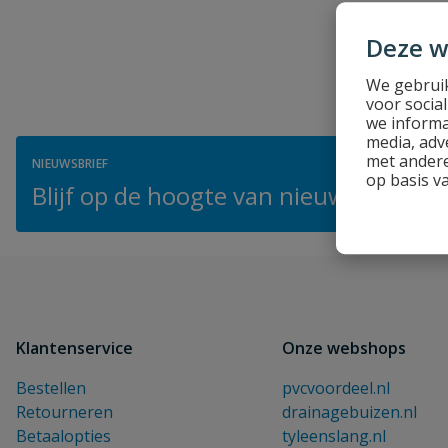
Deze w
We gebruik
voor socia
we informa
media, adv
met andere
NIEUWSBRIEF
op basis v
Blijf op de hoogte van nieuwe product
Klantenservice
Onze webshops
Bestellen
pvcvoordeel.nl
Retourneren
drainagebuizen.nl
Betaalopties
tyleenslang.nl