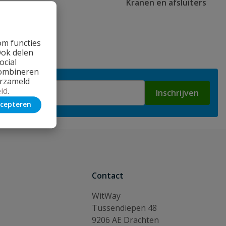
Kranen en afsluiters
om functies
Ook delen
ocial
combineren
erzameld
id
.
Inschrijven
cepteren
Contact
WitWay
Tussendiepen 48
9206 AE Drachten