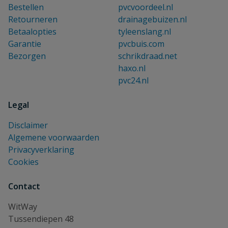
Bestellen
pvcvoordeel.nl
Retourneren
drainagebuizen.nl
Betaalopties
tyleenslang.nl
Garantie
pvcbuis.com
Bezorgen
schrikdraad.net
haxo.nl
pvc24.nl
Legal
Disclaimer
Algemene voorwaarden
Privacyverklaring
Cookies
Contact
WitWay
Tussendiepen 48