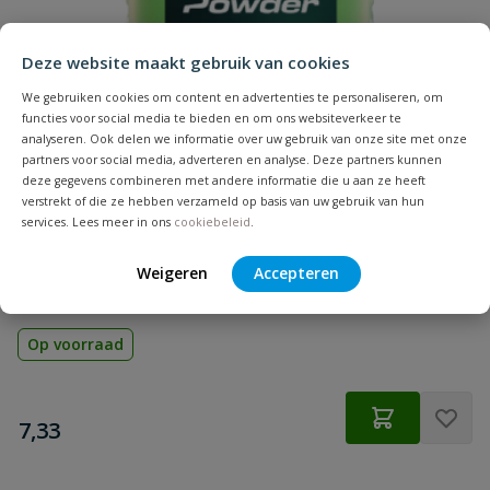
Deze website maakt gebruik van cookies
We gebruiken cookies om content en advertenties te personaliseren, om
functies voor social media te bieden en om ons websiteverkeer te
analyseren. Ook delen we informatie over uw gebruik van onze site met onze
partners voor social media, adverteren en analyse. Deze partners kunnen
deze gegevens combineren met andere informatie die u aan ze heeft
verstrekt of die ze hebben verzameld op basis van uw gebruik van hun
Pica 2030 Powder Navulling - Groen
services. Lees meer in ons
cookiebeleid
.
Groen-fluorescerend krijtpoeder navulling speciaal ontwikkeld
Weigeren
Accepteren
voor de Pica Powder 2020 spraymarker | 3 volledige
navullingen
Op voorraad
€
7,33