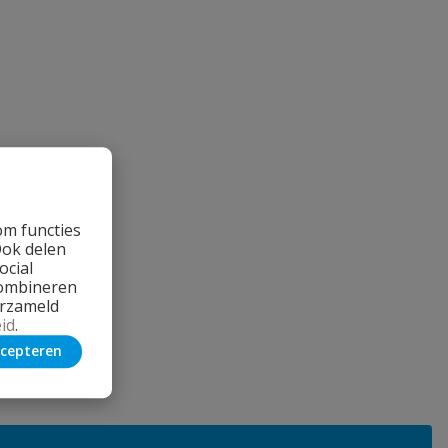
om functies
Ook delen
ocial
combineren
erzameld
id
.
cepteren