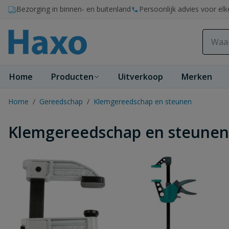
Ga naar de inhoud
Bezorging in binnen- en buitenland
Persoonlijk advies voor elk
Home
Producten
Uitverkoop
Merken
Home
/
Gereedschap
/
Klemgereedschap en steunen
Klemgereedschap en steunen