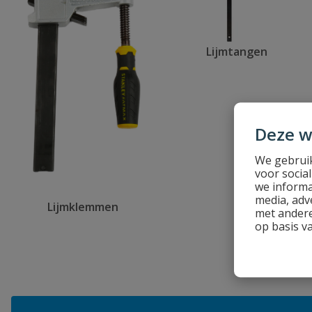
Lijmtangen
Deze w
We gebruik
voor socia
we informa
media, adv
Lijmklemmen
met andere
op basis v