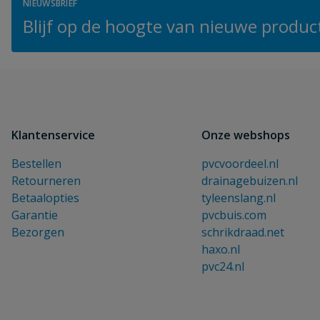
NIEUWSBRIEF
Blijf op de hoogte van nieuwe product
Klantenservice
Onze webshops
Bestellen
pvcvoordeel.nl
Retourneren
drainagebuizen.nl
Betaalopties
tyleenslang.nl
Garantie
pvcbuis.com
Bezorgen
schrikdraad.net
haxo.nl
pvc24.nl