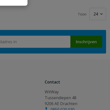
Toon
Inschrijven
Contact
WitWay
Tussendiepen 48
9206 AE Drachten
0850 020 030