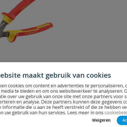
 kopkniptang 160 mm
ebsite maakt gebruik van cookies
werken onder spanning tot 1000 V
lig en comfortabel in gebruik.
en cookies om content en advertenties te personaliseren, 
l media te bieden en om ons websiteverkeer te analyseren. 
tie over uw gebruik van onze site met onze partners voor s
d
erteren en analyse. Deze partners kunnen deze gegevens 
 informatie die u aan ze heeft verstrekt of die ze hebben v
an uw gebruik van hun services. Lees meer in ons
cookiebele
Weigeren
Ac