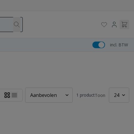
incl. BTW
1
product
Toon