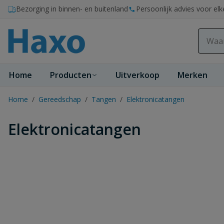
Ga naar de inhoud
Bezorging in binnen- en buitenland
Persoonlijk advies voor elk
Home
Producten
Uitverkoop
Merken
Home
/
Gereedschap
/
Tangen
/
Elektronicatangen
Elektronicatangen