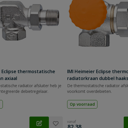
r Eclipse thermostatische
IMI Heimeier Eclipse therm
n axiaal
radiatorkraan dubbel haaks
tatische radiator afsluiter heb je
De thermostatische radiator afslu
ntegreerde debietregelaar.
voorkomt overdebieten.
d
Op voorraad
vanaf
€
82,38