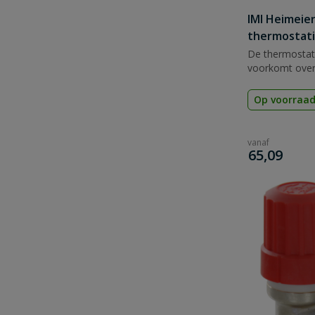
IMI Heimeier
thermostati
De thermostatis
voorkomt over
Op voorraa
vanaf
€
65,09