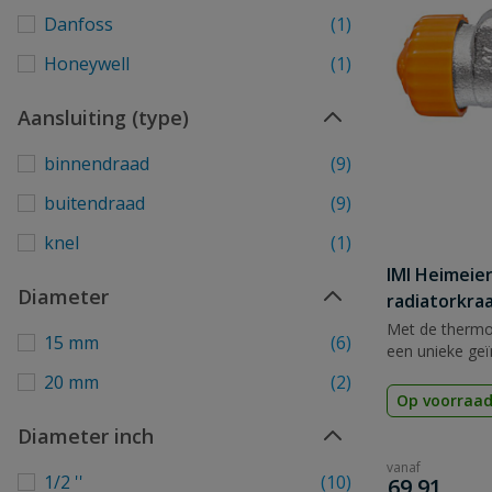
Danfoss
(1)
Honeywell
(1)
Aansluiting (type)
binnendraad
(9)
buitendraad
(9)
knel
(1)
IMI Heimeie
Diameter
radiatorkraa
Met de thermos
15 mm
(6)
een unieke geï
20 mm
(2)
Op voorraa
Diameter inch
vanaf
1/2 ''
(10)
€
69,91