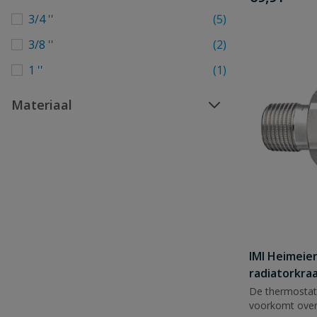
3/4 ''
(5)
3/8 ''
(2)
1 ''
(1)
Materiaal
IMI Heimeie
radiatorkra
De thermostatis
voorkomt over