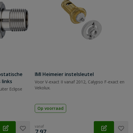
ostatische
IMI Heimeier instelsleutel
 links
Voor V-exact II vanaf 2012, Calypso F-exact en
Vekolux.
iter Eclipse
Op voorraad
vanaf
€
7,97