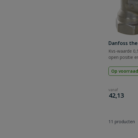
Danfoss the
Kvs-waarde 0,9
open positie en
Op voorraa
vanaf
€
42,13
11
producten