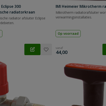
 Eclipse 300
IMI Heimeier Mikrotherm r
sche radiatorkraan
Mikrotherm radiatorafsluiter word
verwarmingsinstallaties.
che radiator afsluiter Eclipse
debieten.
d
Op voorraad
vanaf
€
44,00