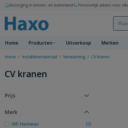
Ga naar de inhoud
Bezorging in binnen- en buitenland
Persoonlijk advies voor elk
Home
Producten
Uitverkoop
Merken
Home
/
Installatiemateriaal
/
Verwarming
/
CV kranen
CV kranen
Prijs
Merk
IMI Heimeier
(9)