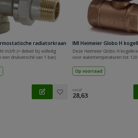
rmostatische radiatorkraan
IMI Heimeier Globo H kogel
0 m3/h (= debiet bij volledig
Deze Heimeier Globo H kogelkraa
 een drukverschil van 1 bar).
voor watertemperaturen tot 120 
d
Op voorraad
vanaf
€
28,63