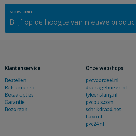
NIEUWSBRIEF
Blijf op de hoogte van nieuwe product
Klantenservice
Onze webshops
Bestellen
pvcvoordeel.nl
Retourneren
drainagebuizen.nl
Betaalopties
tyleenslang.nl
Garantie
pvcbuis.com
Bezorgen
schrikdraad.net
haxo.nl
pvc24.nl