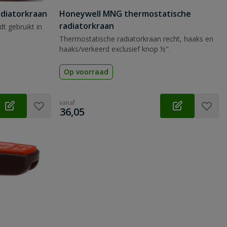
adiatorkraan
Honeywell MNG thermostatische
radiatorkraan
t gebruikt in
Thermostatische radiatorkraan recht, haaks en
haaks/verkeerd exclusief knop ½".
Op voorraad
vanaf
€
36,05