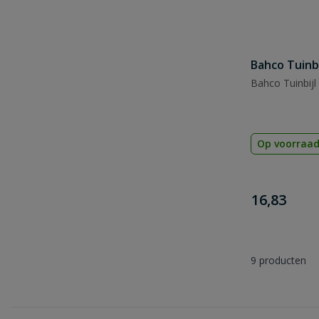
Bahco Tuinbi
Bahco Tuinbijl
Op voorraa
€
16,83
9
producten