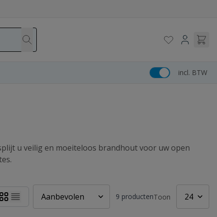
incl. BTW
plijt u veilig en moeiteloos brandhout voor uw open
tes.
9
producten
Toon