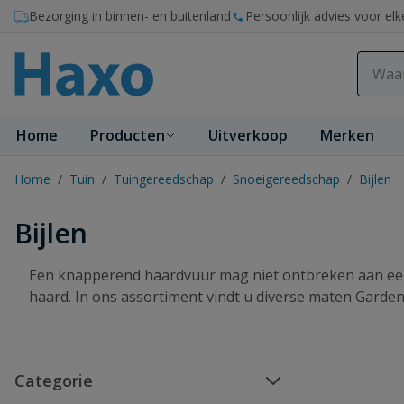
Ga naar de inhoud
Bezorging in binnen- en buitenland
Persoonlijk advies voor elk
Home
Producten
Uitverkoop
Merken
Home
/
Tuin
/
Tuingereedschap
/
Snoeigereedschap
/
Bijlen
Bijlen
Een knapperend haardvuur mag niet ontbreken aan een g
haard. In ons assortiment vindt u diverse maten Garde
Categorie