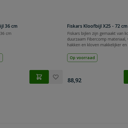
jl 36 cm
Fiskars Kloofbijl X25 - 72 cm
 36 cm
Fiskars bijlen zijn gemaakt van l
duurzaam Fibercomp materiaal,
hakken en kloven makkelijker en 
en de bijl praktisch onbreekbaar i
d
Op voorraad
€
88,92