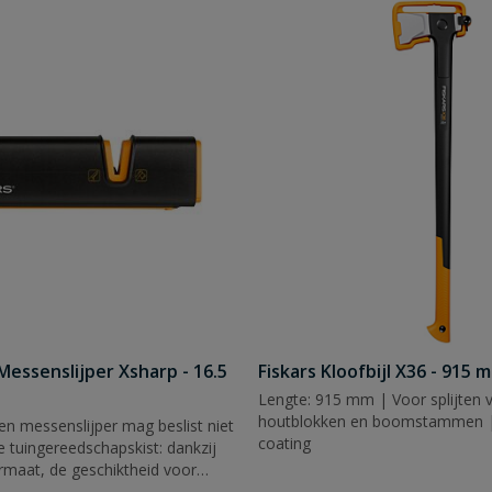
-/Messenslijper Xsharp - 16.5
Fiskars Kloofbijl X36 - 915 
Lengte: 915 mm | Voor splijten 
houtblokken en boomstammen |
 en messenslijper mag beslist niet
coating
e tuingereedschapskist: dankzij
rmaat, de geschiktheid voor
shandigen, het