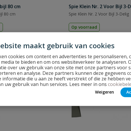
ijl 80 cm
Spie Klein Nr. 2 Voor Bijl 3-D
jl 80 cm
Spie Klein Nr. 2 Voor Bijl 3-Delig
d
Op voorraad
ebsite maakt gebruik van cookies
€
4,42
en cookies om content en advertenties te personaliseren, 
l media te bieden en om ons websiteverkeer te analyseren. 
tie over uw gebruik van onze site met onze partners voor s
erteren en analyse. Deze partners kunnen deze gegevens 
 informatie die u aan ze heeft verstrekt of die ze hebben v
an uw gebruik van hun services. Lees meer in ons
cookiebele
Weigeren
Ac