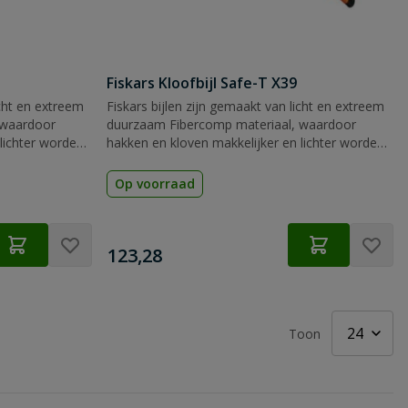
Fiskars Kloofbijl Safe-T X39
icht en extreem
Fiskars bijlen zijn gemaakt van licht en extreem
 waardoor
duurzaam Fibercomp materiaal, waardoor
lichter worden
hakken en kloven makkelijker en lichter worden
s.
en de bijl praktisch onbreekbaar is.
Op voorraad
€
123,28
Toon