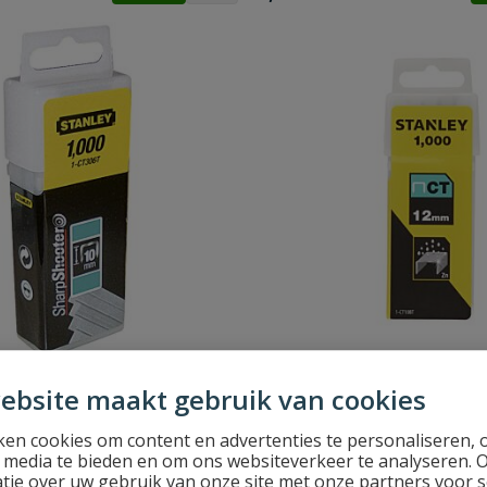
ammen Type CT 8mm 1000
Stanley Krammen Type CT
ebsite maakt gebruik van cookies
stuks
en cookies om content en advertenties te personaliseren, 
men Type CT 8mm 1000 stuks
Stanley Krammen Type CT 12mm
l media te bieden en om ons websiteverkeer te analyseren. 
tie over uw gebruik van onze site met onze partners voor s