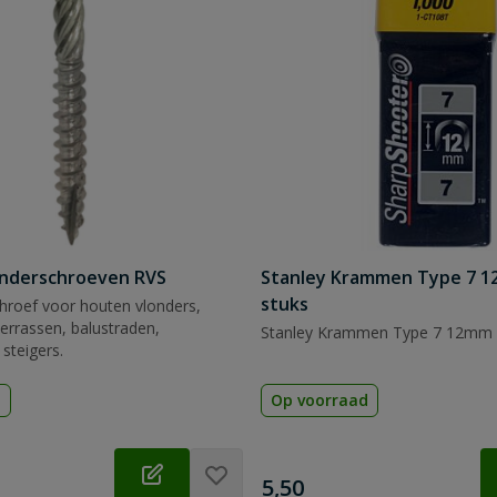
onderschroeven RVS
Stanley Krammen Type 7 1
stuks
hroef voor houten vlonders,
errassen, balustraden,
Stanley Krammen Type 7 12mm 
steigers.
d
Op voorraad
€
5,50