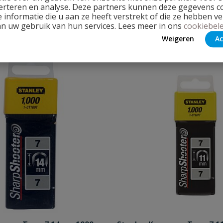
d
Op voorraad
erteren en analyse. Deze partners kunnen deze gegevens 
 informatie die u aan ze heeft verstrekt of die ze hebben v
an uw gebruik van hun services. Lees meer in ons
cookiebele
Weigeren
Ac
€
5,68