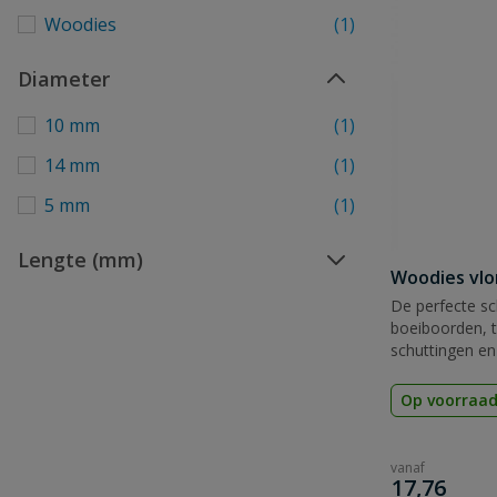
Woodies
(1)
Diameter
10 mm
(1)
14 mm
(1)
5 mm
(1)
Lengte (mm)
Woodies vl
De perfecte sc
boeiboorden, t
schuttingen en 
Op voorraa
vanaf
€
17,76