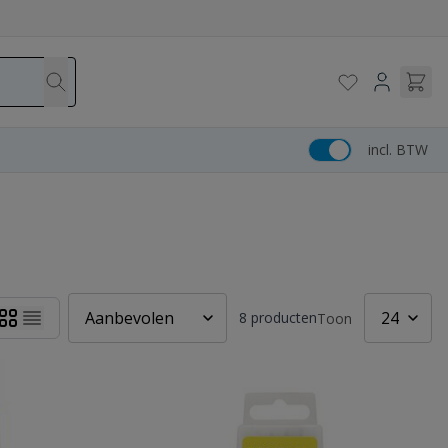
incl. BTW
8
producten
Toon