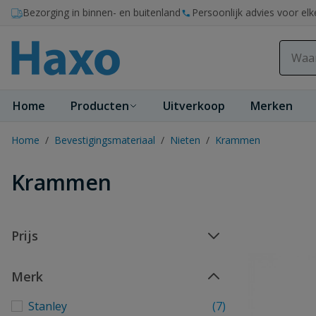
Ga naar de inhoud
Bezorging in binnen- en buitenland
Persoonlijk advies voor elk
Home
Producten
Uitverkoop
Merken
Home
/
Bevestigingsmateriaal
/
Nieten
/
Krammen
Krammen
Prijs
Merk
Stanley
(7)