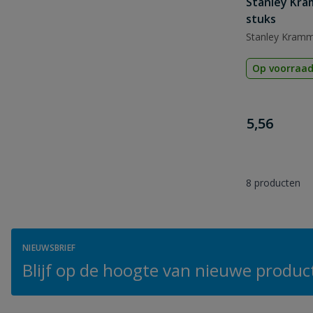
Stanley Kr
stuks
Stanley Kram
Op voorraa
€
5,56
8
producten
NIEUWSBRIEF
Blijf op de hoogte van nieuwe product