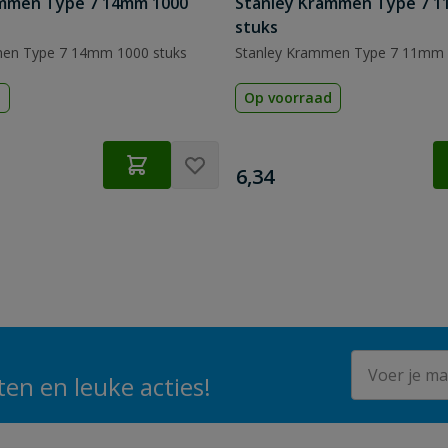
ammen Type 7 14mm 1000
Stanley Krammen Type 7 1
stuks
men Type 7 14mm 1000 stuks
Stanley Krammen Type 7 11mm 
d
Op voorraad
€
6,34
E-mailadres
en en leuke acties!