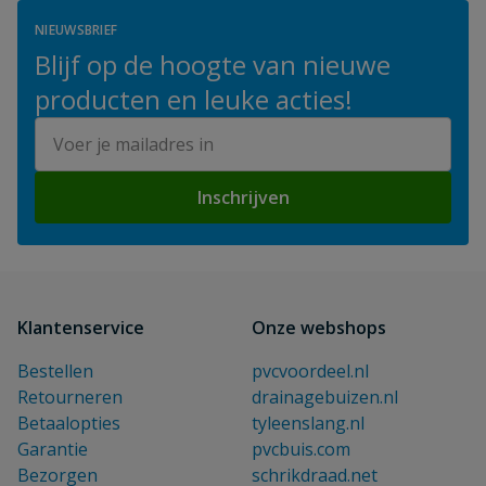
NIEUWSBRIEF
Blijf op de hoogte van nieuwe
producten en leuke acties!
E-mailadres
Inschrijven
Klantenservice
Onze webshops
Bestellen
pvcvoordeel.nl
Retourneren
drainagebuizen.nl
Betaalopties
tyleenslang.nl
Garantie
pvcbuis.com
Bezorgen
schrikdraad.net