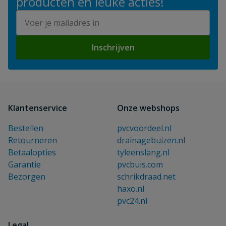
producten en leuke acties!
E-mailadres
Inschrijven
Klantenservice
Onze webshops
Bestellen
pvcvoordeel.nl
Retourneren
drainagebuizen.nl
Betaalopties
tyleenslang.nl
Garantie
pvcbuis.com
Bezorgen
schrikdraad.net
haxo.nl
pvc24.nl
Legal