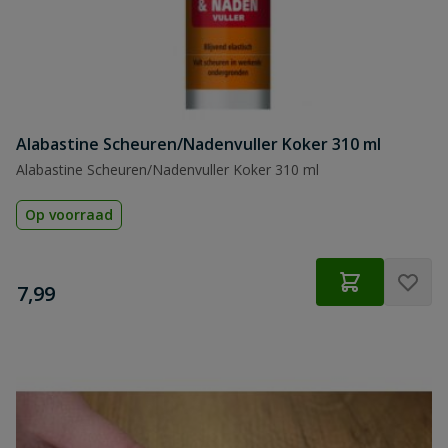
Alabastine Scheuren/Nadenvuller Koker 310 ml
Alabastine Scheuren/Nadenvuller Koker 310 ml
Op voorraad
€
7,99