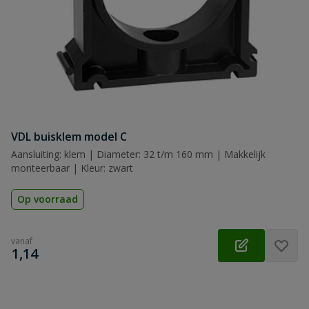
VDL buisklem model C
Aansluiting: klem | Diameter: 32 t/m 160 mm | Makkelijk
monteerbaar | Kleur: zwart
Op voorraad
vanaf
€
1,14