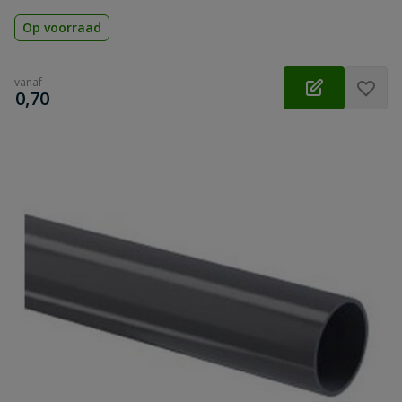
Op voorraad
vanaf
€
0,70