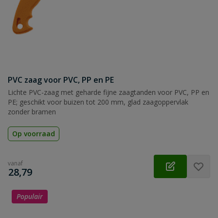
PVC zaag voor PVC, PP en PE
Lichte PVC-zaag met geharde fijne zaagtanden voor PVC, PP en
PE; geschikt voor buizen tot 200 mm, glad zaagoppervlak
zonder bramen
Op voorraad
vanaf
€
28,79
Populair