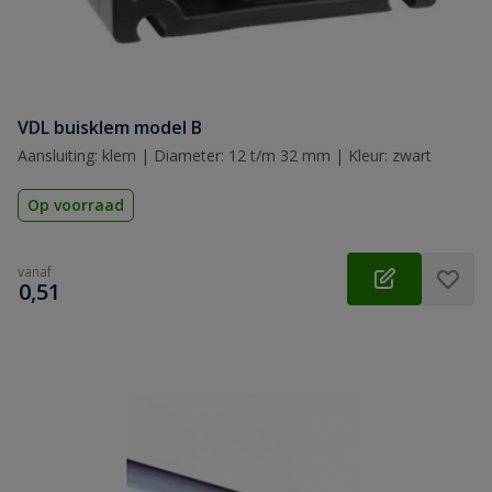
VDL buisklem model B
Aansluiting: klem | Diameter: 12 t/m 32 mm | Kleur: zwart
Op voorraad
vanaf
€
0,51