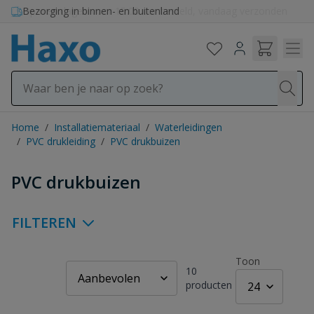
Ga naar de inhoud
Bezorging in binnen- en buitenland
Home
/
Installatiemateriaal
/
Waterleidingen
/
PVC drukleiding
/
PVC drukbuizen
PVC drukbuizen
FILTEREN
Toon
10
producten