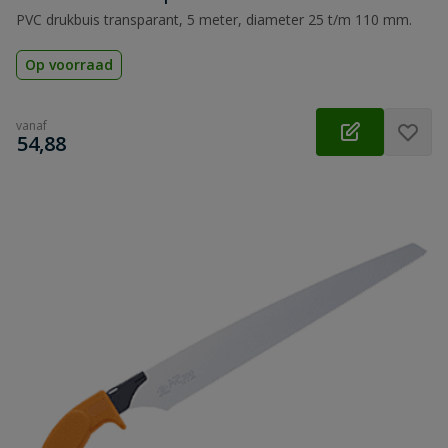
PVC drukbuis transparant, 5 meter, diameter 25 t/m 110 mm.
Op voorraad
vanaf
€
54,88