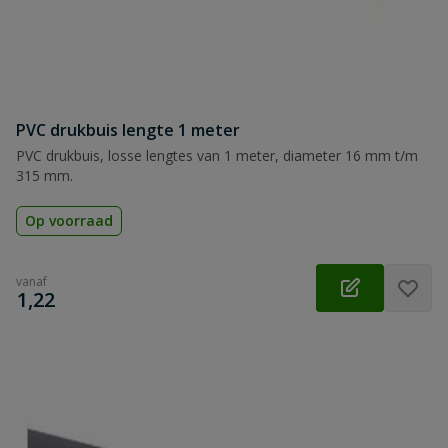
PVC drukbuis lengte 1 meter
PVC drukbuis, losse lengtes van 1 meter, diameter 16 mm t/m
315 mm.
Op voorraad
vanaf
€
1,22