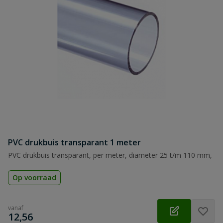
PVC drukbuis transparant 1 meter
PVC drukbuis transparant, per meter, diameter 25 t/m 110 mm,
Op voorraad
vanaf
€
12,56