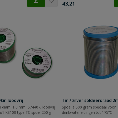
€
43,21
tin loodvrij
Tin / zilver soldeerdraad 
n diam. 1,0 mm, 574407, loodvrij
Spoel a 500 gram speciaal voor
Cu1 KS100 type TC spoel 250 g
drinkwaterleidingen tot 175°C