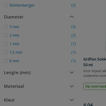
Rothenberger
(2)
Diameter
3 mm
(3)
2 mm
(2)
1 mm
(1)
1,5 mm
(1)
Griffon Sold
6 mm
(1)
50 ml
Voor vrijwel al
Lengte (mm)
oxiderend ver
Materiaal
Op voorraa
Kleur
€
6,04