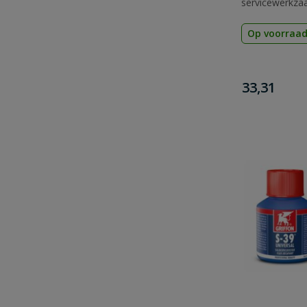
servicewerkzaa
verwarmings-, 
Op voorraa
€
33,31