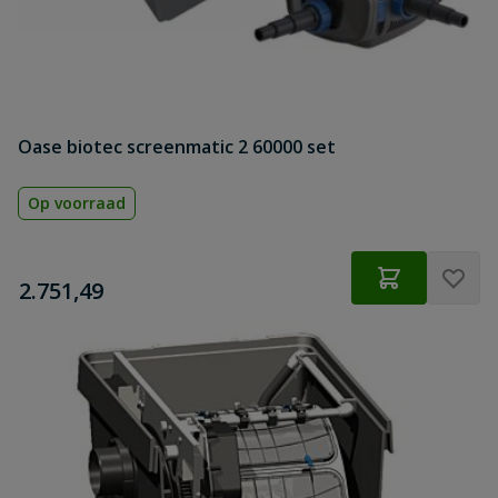
Oase biotec screenmatic 2 60000 set
Op voorraad
€
2.751,49