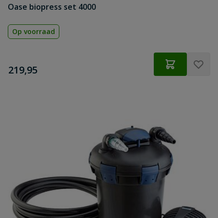
Oase biopress set 4000
Op voorraad
€
219,95