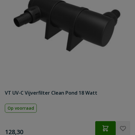
VT UV-C Vijverfilter Clean Pond 18 Watt
Op voorraad
€
128,30