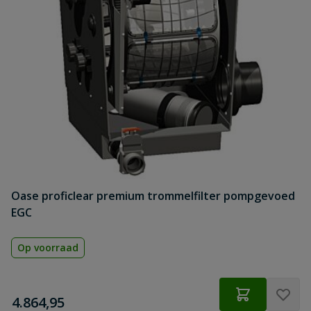
Oase proficlear premium trommelfilter pompgevoed
EGC
Op voorraad
€
4.864,95