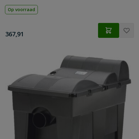
Op voorraad
€
367,91