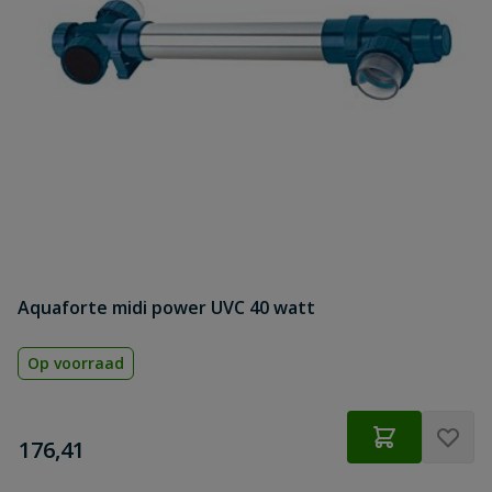
Aquaforte midi power UVC 40 watt
Op voorraad
€
176,41