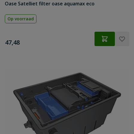
Oase Satelliet filter oase aquamax eco
Op voorraad
€
47,48