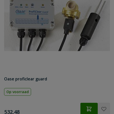
Oase proficlear guard
Op voorraad
€
532,48