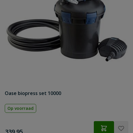
Oase biopress set 10000
Op voorraad
€
339,95