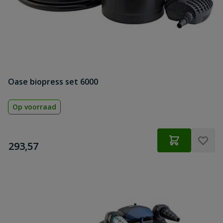
Oase biopress set 6000
Op voorraad
€
293,57