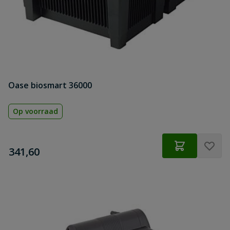
Oase biosmart 36000
Op voorraad
€
341,60