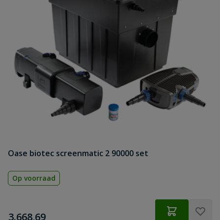
Oase biotec screenmatic 2 90000 set
Op voorraad
€
3.668,69