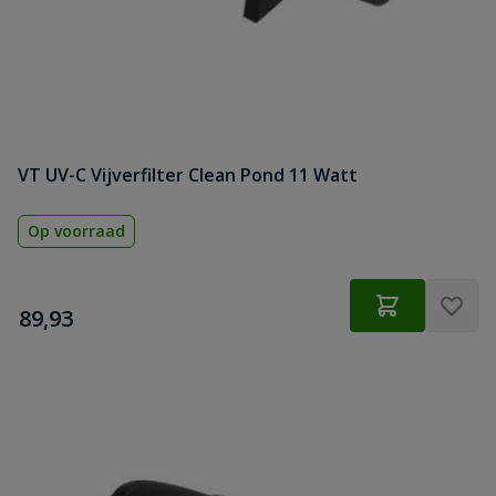
VT UV-C Vijverfilter Clean Pond 11 Watt
Op voorraad
€
89,93