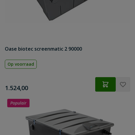
Oase biotec screenmatic 2 90000
Op voorraad
€
1.524,00
Populair