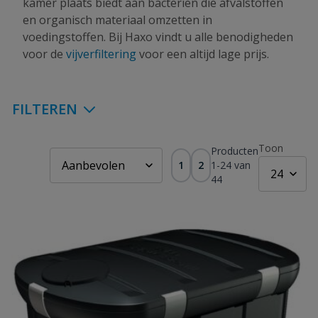
kamer plaats biedt aan bacteriën die afvalstoffen
en organisch materiaal omzetten in
voedingstoffen. Bij Haxo vindt u alle benodigheden
voor de
vijverfiltering
voor een altijd lage prijs.
FILTEREN
Toon
Producten
1
2
1
-
24
van
44