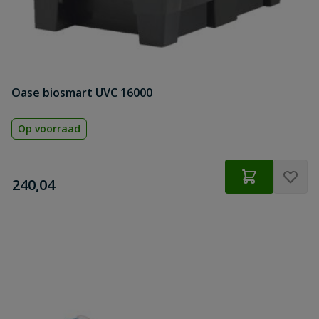
Oase biosmart UVC 16000
Op voorraad
€
240,04