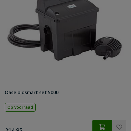
Oase biosmart set 5000
Op voorraad
€
214,95