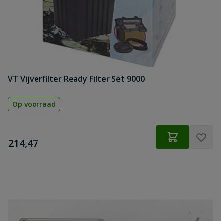
VT Vijverfilter Ready Filter Set 9000
Op voorraad
€
214,47