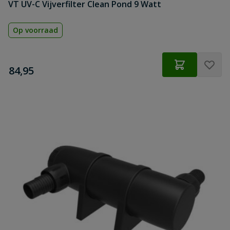
VT UV-C Vijverfilter Clean Pond 9 Watt
Op voorraad
€
84,95