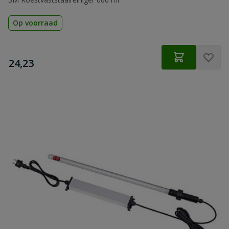
Op voorraad
€
24,23