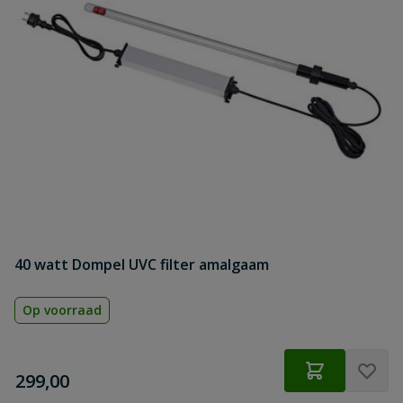
40 watt Dompel UVC filter amalgaam
Op voorraad
€
299,00