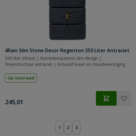
4Rain Slim Stone Decor Regenton 350 Liter Antraciet
350 liter inhoud | Ruimtebesparend slim design |
Steenstructuur antraciet | Inclusief kraan en muurbevestiging
Op voorraad
€
245,01
1
2
3