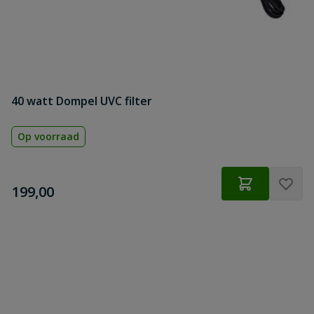
40 watt Dompel UVC filter
Op voorraad
€
199,00