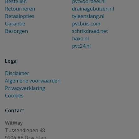
Bestellen
pvcvoordeel.nl
Retourneren
drainagebuizen.nl
Betaalopties
tyleenslang.nl
Garantie
pvcbuis.com
Bezorgen
schrikdraad.net
haxo.nl
pvc24.nl
Legal
Disclaimer
Algemene voorwaarden
Privacyverklaring
Cookies
Contact
WitWay
Tussendiepen 48
9206 AE Drachten