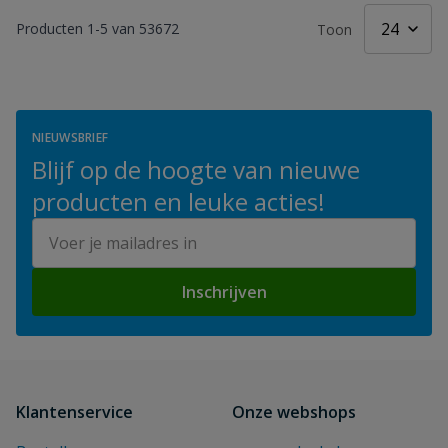
Producten
1
-
5
van
53672
Toon
NIEUWSBRIEF
Blijf op de hoogte van nieuwe
producten en leuke acties!
E-mailadres
Inschrijven
Klantenservice
Onze webshops