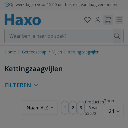
Ga naar de inhoud
Op werkdagen voor 15:00 uur besteld, vandaag verzonden
Home
/
Gereedschap
/
Vijlen
/
Kettingzaagvijlen
Kettingzaagvijlen
FILTEREN
Toon
Producten
1
2
3
1
-
5
van
53672