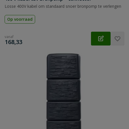
Losse 400V kabel om standaard snoer bronpomp te verlengen
Op voorraad
vanaf
€
168,33