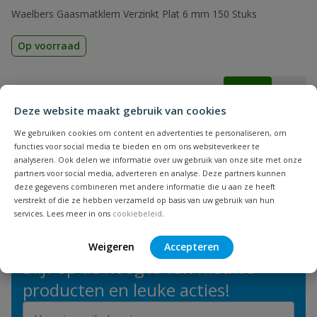
Waelbers Gaasmatklem Verzinkt Plat 6 mm 150 Stuks
Op voorraad
€
11,56
Deze website maakt gebruik van cookies
We gebruiken cookies om content en advertenties te personaliseren, om
functies voor social media te bieden en om ons websiteverkeer te
analyseren. Ook delen we informatie over uw gebruik van onze site met onze
1
product
Toon
partners voor social media, adverteren en analyse. Deze partners kunnen
deze gegevens combineren met andere informatie die u aan ze heeft
verstrekt of die ze hebben verzameld op basis van uw gebruik van hun
services. Lees meer in ons
cookiebeleid
.
NIEUWSBRIEF
Weigeren
Accepteren
Blijf op de hoogte van nieuwe
producten en leuke acties!
E-mailadres