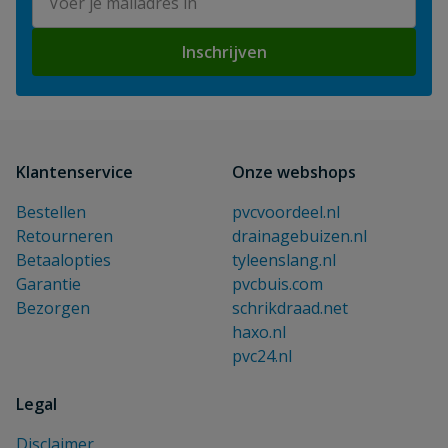
Inschrijven
Klantenservice
Onze webshops
Bestellen
pvcvoordeel.nl
Retourneren
drainagebuizen.nl
Betaalopties
tyleenslang.nl
Garantie
pvcbuis.com
Bezorgen
schrikdraad.net
haxo.nl
pvc24.nl
Legal
Disclaimer