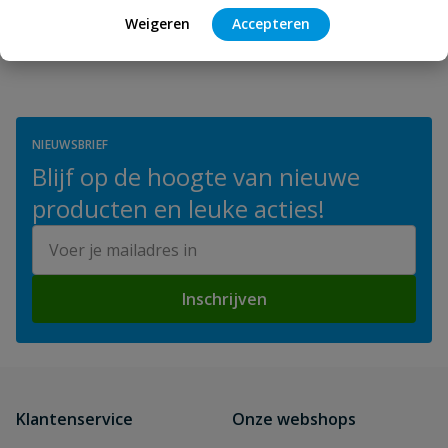
Weigeren
Accepteren
NIEUWSBRIEF
Blijf op de hoogte van nieuwe
producten en leuke acties!
E-mailadres
Inschrijven
Klantenservice
Onze webshops