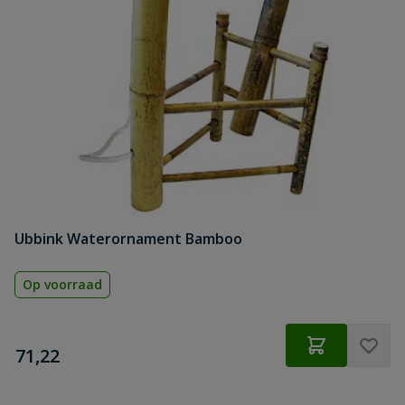
Ubbink Waterornament Bamboo
Op voorraad
€
71,22