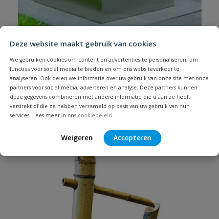
Deze website maakt gebruik van cookies
Ubbink Waterornament RVS Genova
Waterornament RVS Genova
We gebruiken cookies om content en advertenties te personaliseren, om
functies voor social media te bieden en om ons websiteverkeer te
analyseren. Ook delen we informatie over uw gebruik van onze site met onze
Op voorraad
partners voor social media, adverteren en analyse. Deze partners kunnen
deze gegevens combineren met andere informatie die u aan ze heeft
verstrekt of die ze hebben verzameld op basis van uw gebruik van hun
services. Lees meer in ons
cookiebeleid
.
€
702,36
Weigeren
Accepteren