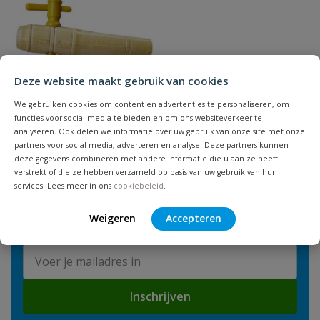
Regentonkranen
Deze website maakt gebruik van cookies
We gebruiken cookies om content en advertenties te personaliseren, om
functies voor social media te bieden en om ons websiteverkeer te
analyseren. Ook delen we informatie over uw gebruik van onze site met onze
partners voor social media, adverteren en analyse. Deze partners kunnen
deze gegevens combineren met andere informatie die u aan ze heeft
verstrekt of die ze hebben verzameld op basis van uw gebruik van hun
NIEUWSBRIEF
services. Lees meer in ons
cookiebeleid
.
Blijf op de hoogte van nieuwe
Weigeren
Accepteren
producten en leuke acties!
E-mailadres
Inschrijven