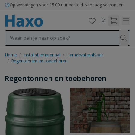
Ga naar de inhoud
Op werkdagen voor 15:00 uur besteld, vandaag verzonden
Home
/
Installatiemateriaal
/
Hemelwaterafvoer
/
Regentonnen en toebehoren
Regentonnen en toebehoren