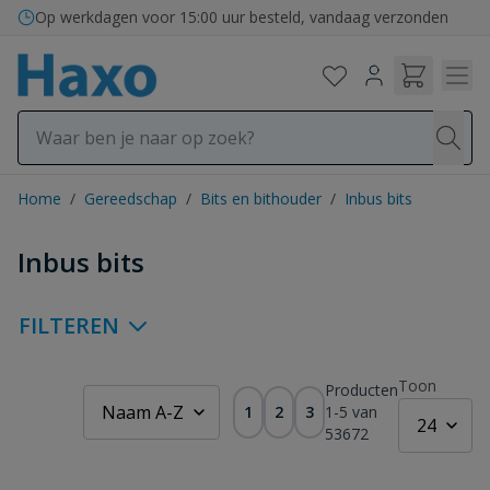
Ga naar de inhoud
Op werkdagen voor 15:00 uur besteld, vandaag verzonden
Home
/
Gereedschap
/
Bits en bithouder
/
Inbus bits
Inbus bits
FILTEREN
Toon
Producten
1
2
3
1
-
5
van
53672