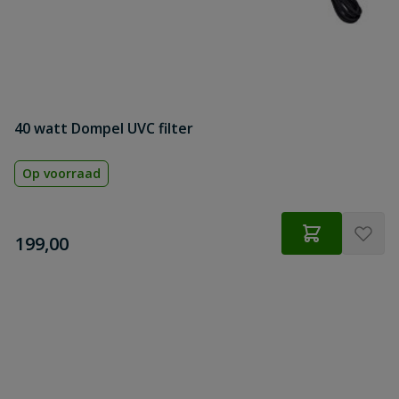
40 watt Dompel UVC filter
Op voorraad
€
199,00