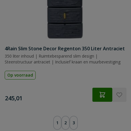
4Rain Slim Stone Decor Regenton 350 Liter Antraciet
350 liter inhoud | Ruimtebesparend slim design |
Steenstructuur antraciet | Inclusief kraan en muurbevestiging
Op voorraad
€
245,01
1
2
3