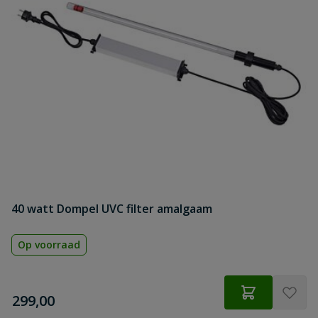
40 watt Dompel UVC filter amalgaam
Op voorraad
€
299,00