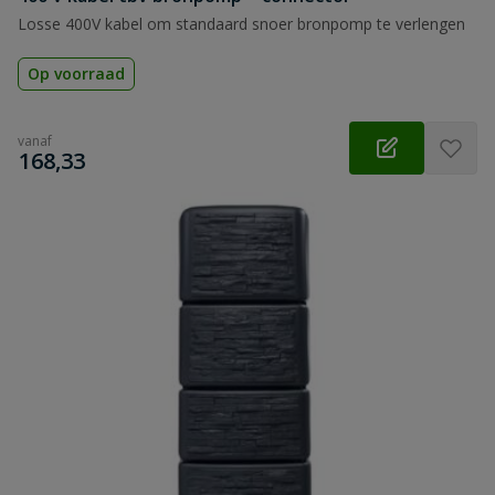
Losse 400V kabel om standaard snoer bronpomp te verlengen
Op voorraad
vanaf
€
168,33