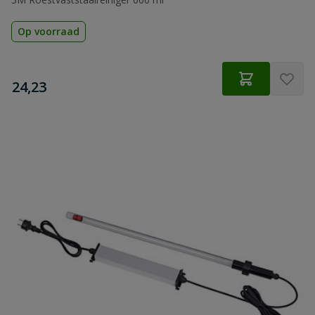
Op voorraad
€
24,23