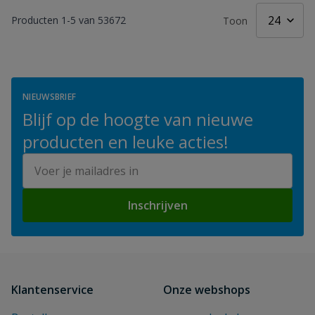
Producten
1
-
5
van
53672
Toon
NIEUWSBRIEF
Blijf op de hoogte van nieuwe
producten en leuke acties!
E-mailadres
Inschrijven
Klantenservice
Onze webshops