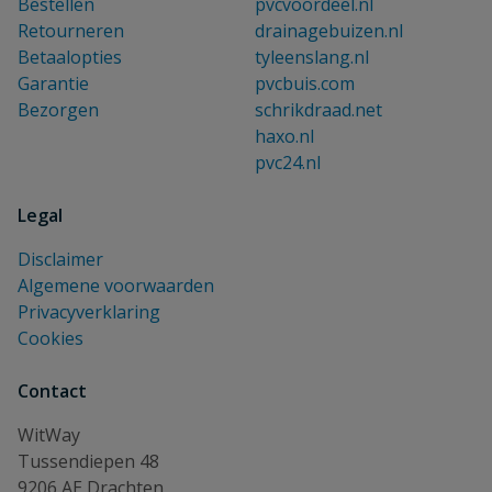
Bestellen
pvcvoordeel.nl
Retourneren
drainagebuizen.nl
Betaalopties
tyleenslang.nl
Garantie
pvcbuis.com
Bezorgen
schrikdraad.net
haxo.nl
pvc24.nl
Legal
Disclaimer
Algemene voorwaarden
Privacyverklaring
Cookies
Contact
WitWay
Tussendiepen 48
9206 AE Drachten