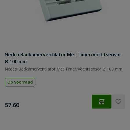
Nedco Badkamerventilator Met Timer/Vochtsensor
Ø 100 mm
Nedco Badkamerventilator Met Timer/Vochtsensor Ø 100 mm
Op voorraad
€
57,60