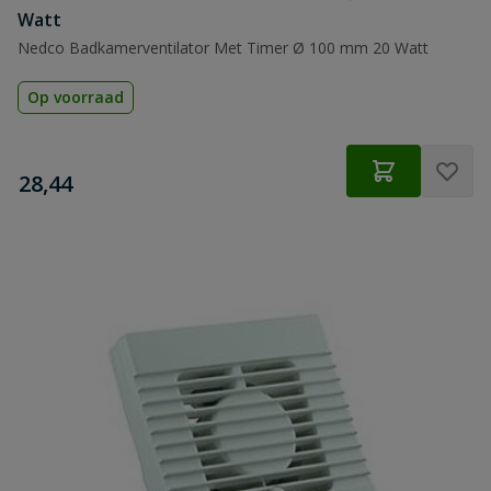
Watt
Nedco Badkamerventilator Met Timer Ø 100 mm 20 Watt
Op voorraad
€
28,44