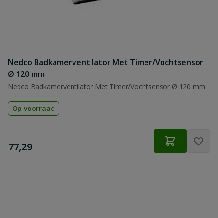
Nedco Badkamerventilator Met Timer/Vochtsensor
Ø 120 mm
Nedco Badkamerventilator Met Timer/Vochtsensor Ø 120 mm
Op voorraad
€
77,29