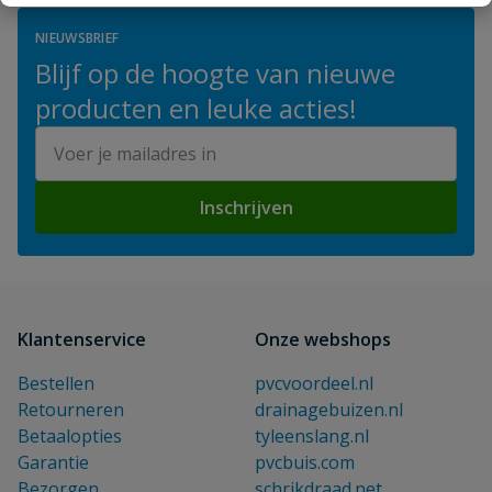
NIEUWSBRIEF
Blijf op de hoogte van nieuwe
producten en leuke acties!
E-mailadres
Inschrijven
Klantenservice
Onze webshops
Bestellen
pvcvoordeel.nl
Retourneren
drainagebuizen.nl
Betaalopties
tyleenslang.nl
Garantie
pvcbuis.com
Bezorgen
schrikdraad.net