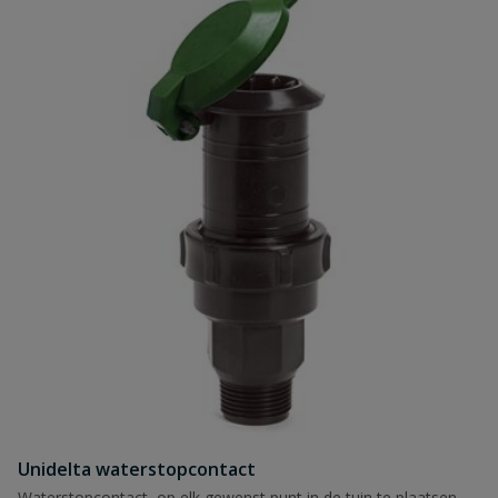
Unidelta waterstopcontact
Waterstopcontact, op elk gewenst punt in de tuin te plaatsen,