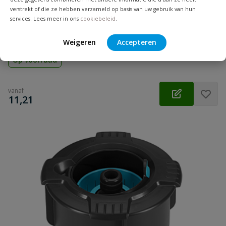
verstrekt of die ze hebben verzameld op basis van uw gebruik van hun
Gardena ontwateringsventiel set
services. Lees meer in ons
cookiebeleid
.
Maakt je beregeningssysteem winterklaar zodat de leidingen
niet kunnen bevriezen.
Weigeren
Accepteren
Op voorraad
vanaf
€
11,21