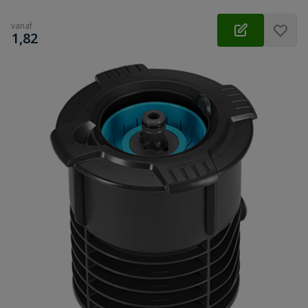
vanaf
€
1,82