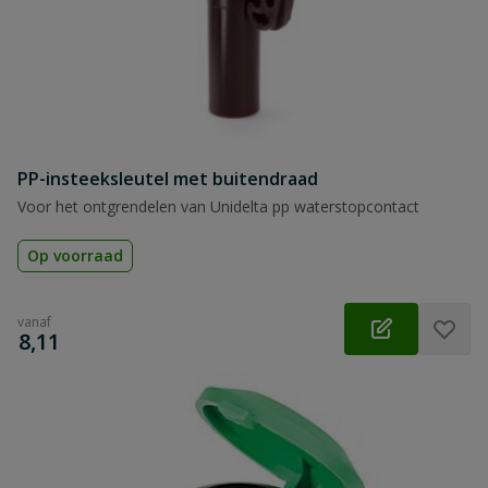
PP-insteeksleutel met buitendraad
Voor het ontgrendelen van Unidelta pp waterstopcontact
Op voorraad
vanaf
€
8,11