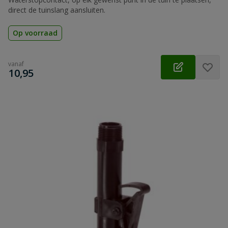
direct de tuinslang aansluiten.
Op voorraad
vanaf
€
10,95