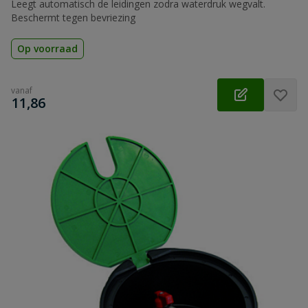
Leegt automatisch de leidingen zodra waterdruk wegvalt.
Beschermt tegen bevriezing
Op voorraad
vanaf
€
11,86