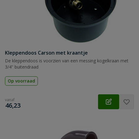
Kleppendoos Carson met kraantje
De kleppendoos is voorzien van een messing kogelkraan met
3/4'' buitendraad
Op voorraad
vanaf
€
46,23