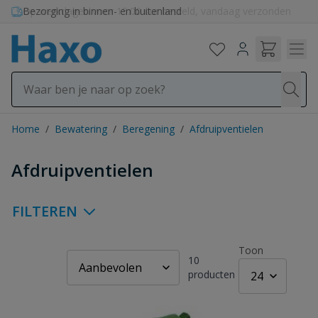
Ga naar de inhoud
Bezorging in binnen- en buitenland
Home
/
Bewatering
/
Beregening
/
Afdruipventielen
Afdruipventielen
FILTEREN
Toon
10
producten