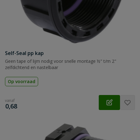
Self-Seal pp kap
Geen tape of lijm nodig voor snelle montage ½" t/m 2"
zelfdichtend en nastelbaar
Op voorraad
vanaf
€
0,68