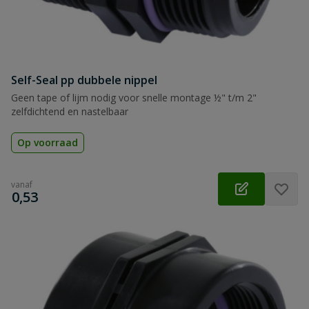
Self-Seal pp dubbele nippel
Geen tape of lijm nodig voor snelle montage ½" t/m 2"
zelfdichtend en nastelbaar
Op voorraad
vanaf
€
0,53