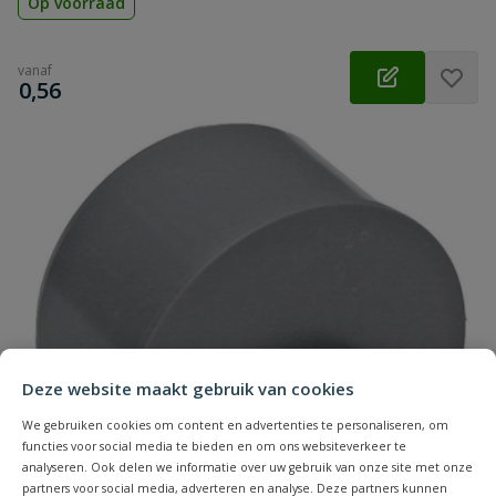
Op voorraad
vanaf
€
0,56
Deze website maakt gebruik van cookies
We gebruiken cookies om content en advertenties te personaliseren, om
functies voor social media te bieden en om ons websiteverkeer te
analyseren. Ook delen we informatie over uw gebruik van onze site met onze
partners voor social media, adverteren en analyse. Deze partners kunnen