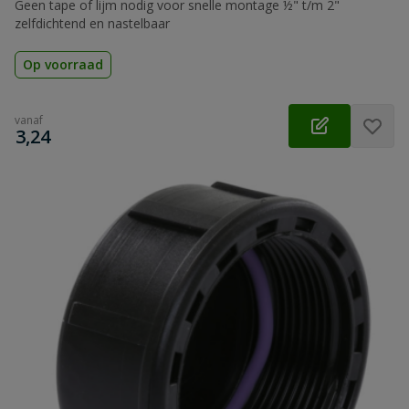
Geen tape of lijm nodig voor snelle montage ½" t/m 2"
zelfdichtend en nastelbaar
Op voorraad
vanaf
€
3,24