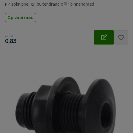
PP soknippel ½" buitendraad x ¾" binnendraad
Op voorraad
vanaf
€
0,83