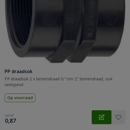
PP draadsok
PP draadsok 2 x binnendraad ½" t/m 2" binnendraad, ook
verlopend
Op voorraad
vanaf
€
0,87