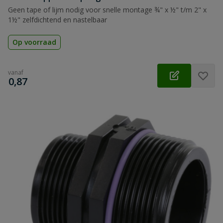
Geen tape of lijm nodig voor snelle montage ¾" x ½" t/m 2" x
1½" zelfdichtend en nastelbaar
Op voorraad
vanaf
€
0,87