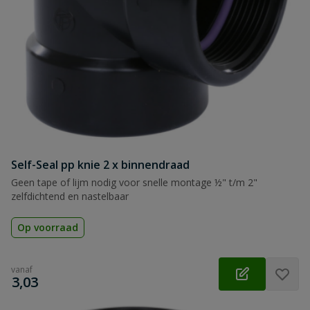
Self-Seal pp knie 2 x binnendraad
Geen tape of lijm nodig voor snelle montage ½" t/m 2"
zelfdichtend en nastelbaar
Op voorraad
vanaf
€
3,03