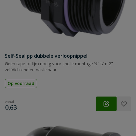
Self-Seal pp dubbele verloopnippel
Geen tape of lijm nodig voor snelle montage ½" t/m 2"
zelfdichtend en nastelbaar
Op voorraad
vanaf
€
0,63