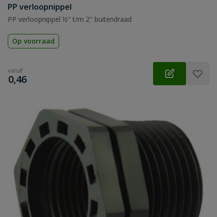
PP verloopnippel
PP verloopnippel ½" t/m 2" buitendraad
Op voorraad
vanaf
€
0,46