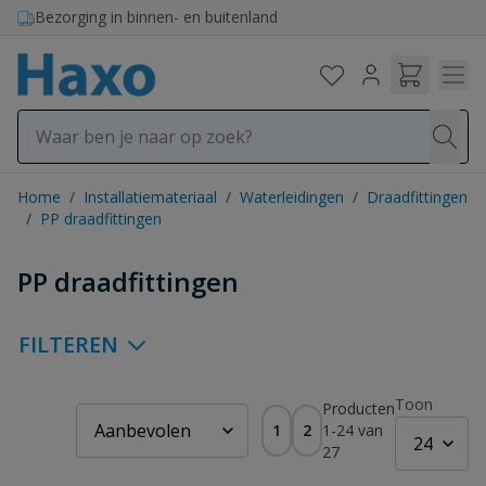
Ga naar de inhoud
Bezorging in binnen- en buitenland
Home
/
Installatiemateriaal
/
Waterleidingen
/
Draadfittingen
/
PP draadfittingen
PP draadfittingen
FILTEREN
Toon
Producten
1
2
1
-
24
van
27