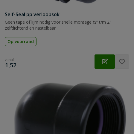
Self-Seal pp verloopsok
Geen tape of lijm nodig voor snelle montage ½" t/m 2"
zelfdichtend en nastelbaar
Op voorraad
vanaf
€
1,52