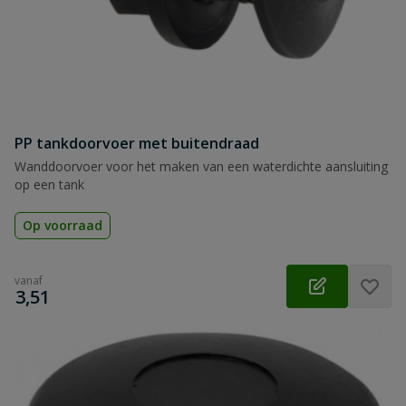
PP tankdoorvoer met buitendraad
Wanddoorvoer voor het maken van een waterdichte aansluiting
op een tank
Op voorraad
vanaf
€
3,51