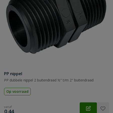
PP nippel
PP dubbele nippel 2 buitendraad ½" t/m 2" buitendraad
Op voorraad
vanaf
€
0,44