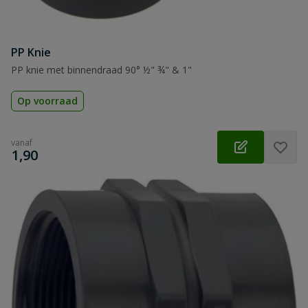
PP Knie
PP knie met binnendraad 90° ½" ¾" & 1"
Op voorraad
vanaf
€
1,90