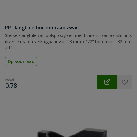
PP slangtule buitendraad zwart
Sterke slangtule van polypropyleen met binnendraad aansluiting,
diverse maten verkrijgbaar van 13 mm x 1/2" tot en met 32 mm
x 1".
Op voorraad
vanaf
€
0,78