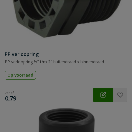
PP verloopring
PP verloopring ½" t/m 2" buitendraad x binnendraad
Op voorraad
vanaf
€
0,79