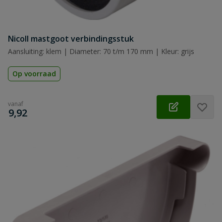
Nicoll mastgoot verbindingsstuk
Aansluiting: klem | Diameter: 70 t/m 170 mm | Kleur: grijs
Op voorraad
vanaf
€
9,92