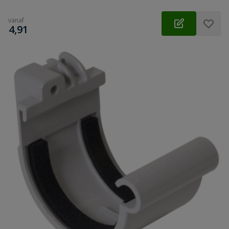
vanaf
€
4,91