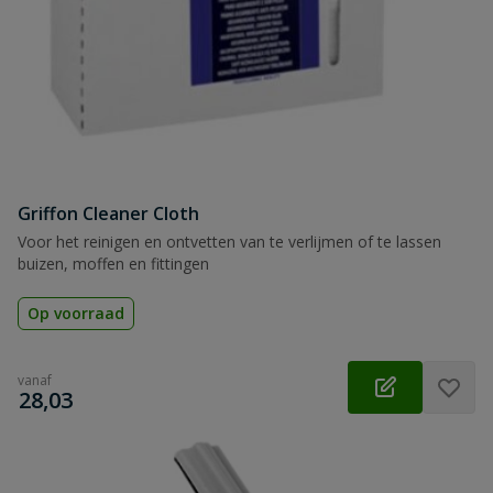
Griffon Cleaner Cloth
Voor het reinigen en ontvetten van te verlijmen of te lassen
buizen, moffen en fittingen
Op voorraad
vanaf
€
28,03