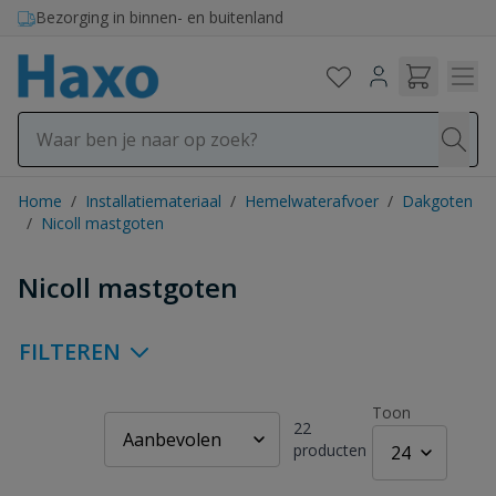
Ga naar de inhoud
Bezorging in binnen- en buitenland
Home
/
Installatiemateriaal
/
Hemelwaterafvoer
/
Dakgoten
/
Nicoll mastgoten
Nicoll mastgoten
FILTEREN
Toon
22
producten