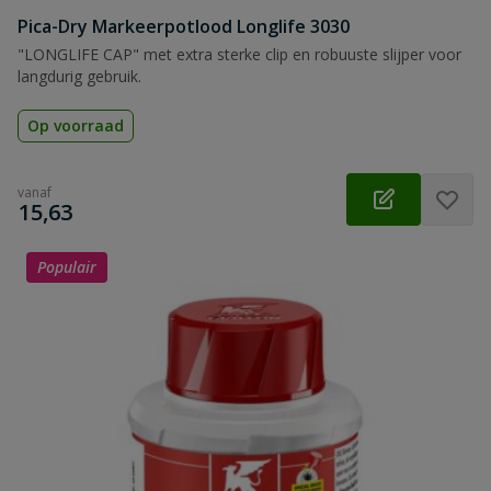
Pica-Dry Markeerpotlood Longlife 3030
"LONGLIFE CAP" met extra sterke clip en robuuste slijper voor
langdurig gebruik.
Op voorraad
vanaf
€
15,63
Populair