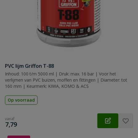
PVC lijm Griffon T-88
Inhoud: 100 t/m 5000 ml | Druk: max. 16 bar | Voor het
verlijmen van PVC buizen, moffen en fittingen | Diameter: tot
160 mm | Keurmerk: KIWA, KOMO & ACS
Op voorraad
vanaf
€
7,79