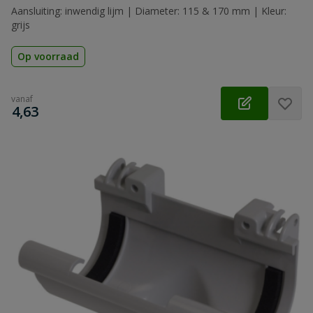
Aansluiting: inwendig lijm | Diameter: 115 & 170 mm | Kleur:
grijs
Op voorraad
vanaf
€
4,63