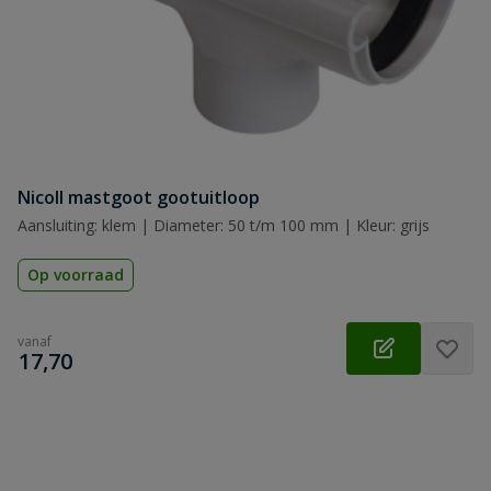
Nicoll mastgoot gootuitloop
Aansluiting: klem | Diameter: 50 t/m 100 mm | Kleur: grijs
Op voorraad
vanaf
€
17,70