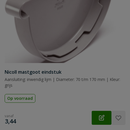
Nicoll mastgoot eindstuk
Aansluiting: inwendig lijm | Diameter: 70 t/m 170 mm | Kleur:
grijs
Op voorraad
vanaf
€
3,44