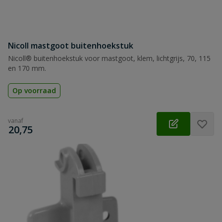
Nicoll mastgoot buitenhoekstuk
Nicoll® buitenhoekstuk voor mastgoot, klem, lichtgrijs, 70, 115
en 170 mm.
Op voorraad
vanaf
€
20,75