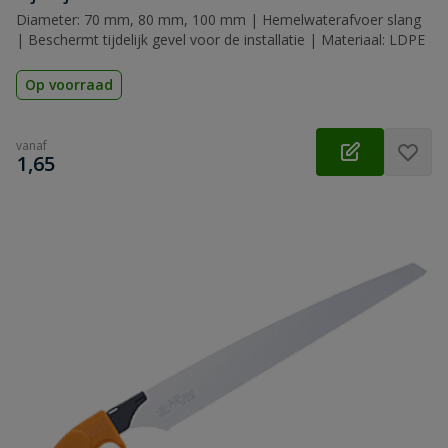
Diameter: 70 mm, 80 mm, 100 mm | Hemelwaterafvoer slang
| Beschermt tijdelijk gevel voor de installatie | Materiaal: LDPE
Op voorraad
vanaf
€
1,65