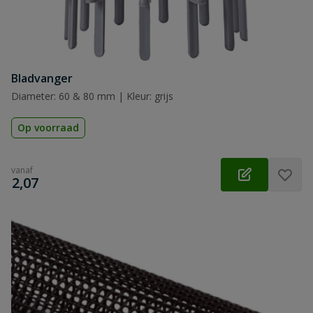
Bladvanger
Diameter: 60 & 80 mm | Kleur: grijs
Op voorraad
vanaf
€
2,07