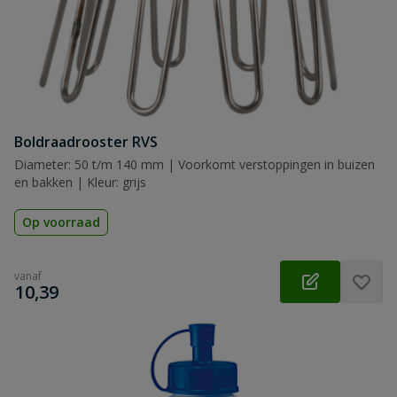
Boldraadrooster RVS
Diameter: 50 t/m 140 mm | Voorkomt verstoppingen in buizen
en bakken | Kleur: grijs
Op voorraad
vanaf
€
10,39