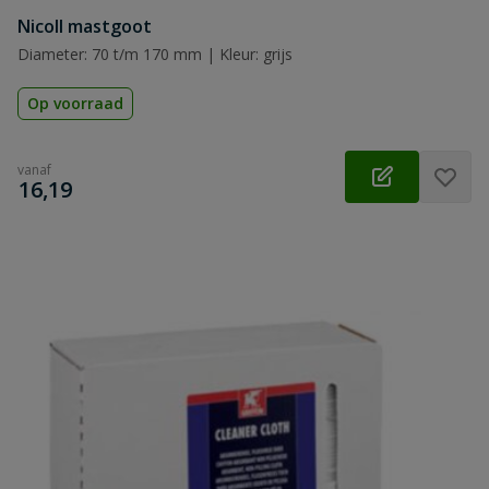
Nicoll mastgoot
Diameter: 70 t/m 170 mm | Kleur: grijs
Op voorraad
vanaf
€
16,19