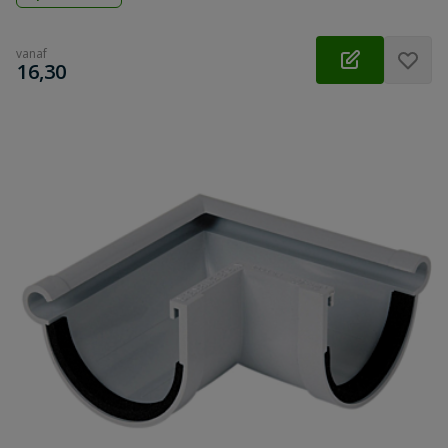
vanaf
€
16,30