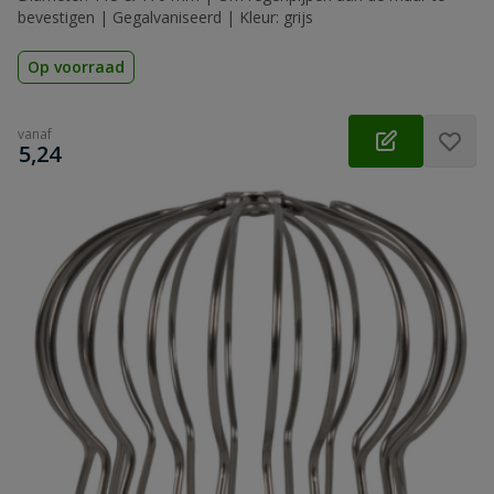
bevestigen | Gegalvaniseerd | Kleur: grijs
Op voorraad
vanaf
€
5,24