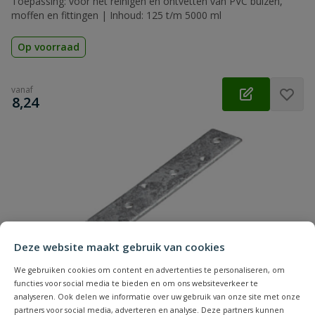
Toepassing: voor het reinigen en ontvetten van PVC buizen,
moffen en fittingen | Inhoud: 125 t/m 5000 ml
Op voorraad
vanaf
€
8,24
Deze website maakt gebruik van cookies
We gebruiken cookies om content en advertenties te personaliseren, om
functies voor social media te bieden en om ons websiteverkeer te
analyseren. Ook delen we informatie over uw gebruik van onze site met onze
partners voor social media, adverteren en analyse. Deze partners kunnen