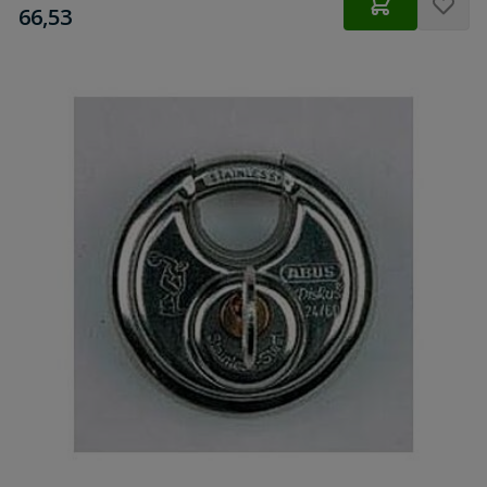
€
66,53