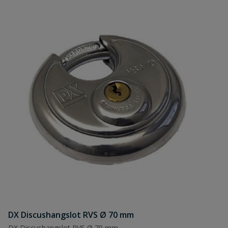
DX Discushangslot RVS Ø 70 mm
DX Discushangslot RVS Ø 70 mm