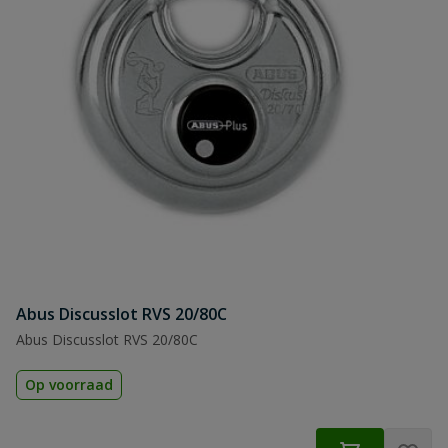
Abus Discusslot RVS 20/80C
Abus Discusslot RVS 20/80C
Op voorraad