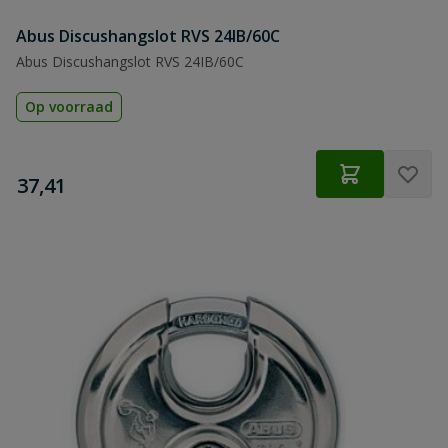
Abus Discushangslot RVS 24IB/60C
Abus Discushangslot RVS 24IB/60C
Op voorraad
€
37,41