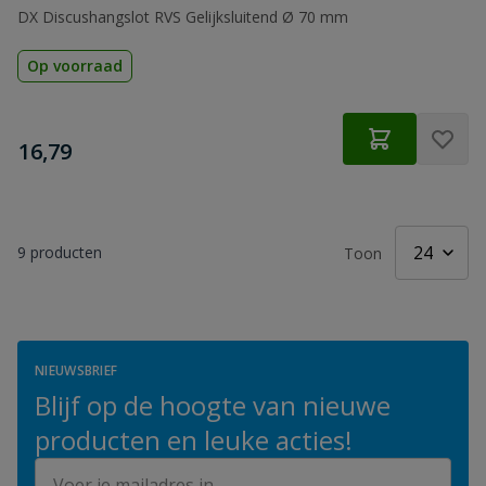
DX Discushangslot RVS Gelijksluitend Ø 70 mm
Op voorraad
€
16,79
9
producten
Toon
NIEUWSBRIEF
Blijf op de hoogte van nieuwe
producten en leuke acties!
E-mailadres