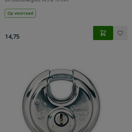
Op voorraad
€
14,75