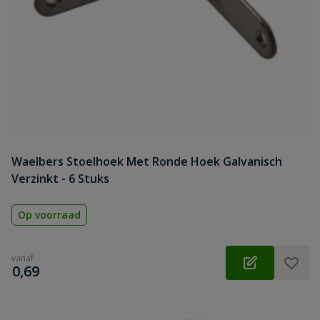
Waelbers Stoelhoek Met Ronde Hoek Galvanisch
Verzinkt - 6 Stuks
Op voorraad
vanaf
€
0,69