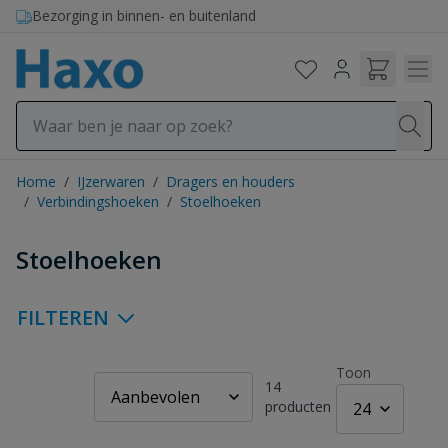
Ga naar de inhoud
Bezorging in binnen- en buitenland
Home
/
IJzerwaren
/
Dragers en houders
/
Verbindingshoeken
/
Stoelhoeken
Stoelhoeken
FILTEREN
Toon
14
producten