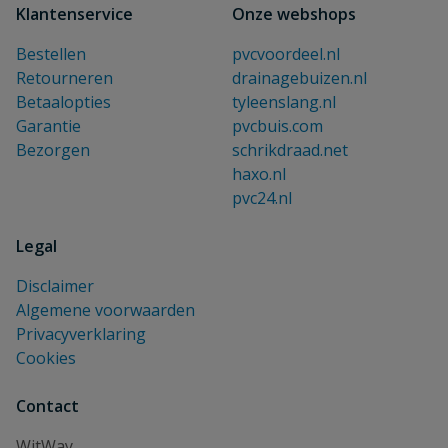
Klantenservice
Onze webshops
Bestellen
pvcvoordeel.nl
Retourneren
drainagebuizen.nl
Betaalopties
tyleenslang.nl
Garantie
pvcbuis.com
Bezorgen
schrikdraad.net
haxo.nl
pvc24.nl
Legal
Disclaimer
Algemene voorwaarden
Privacyverklaring
Cookies
Contact
WitWay