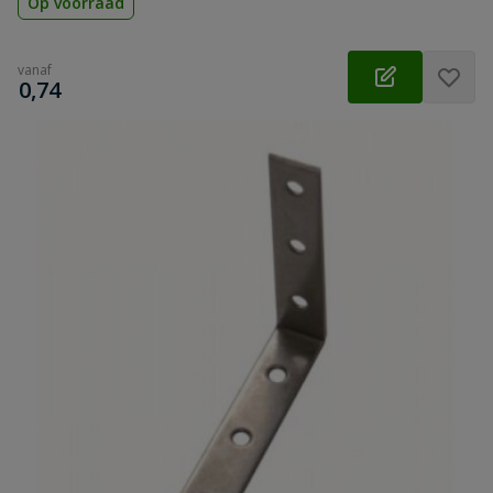
Op voorraad
vanaf
€
0,74