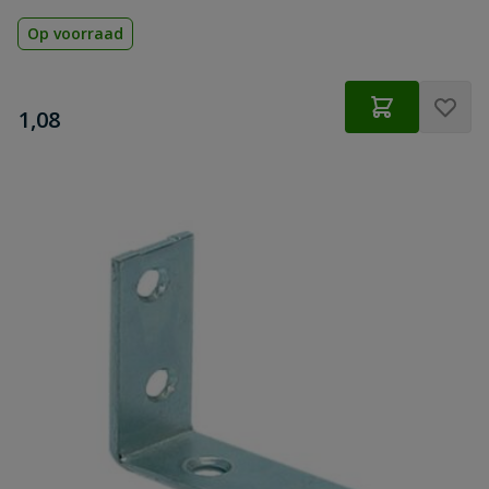
Op voorraad
€
1,08