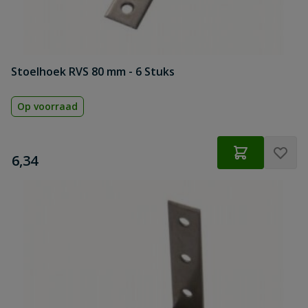
Stoelhoek RVS 80 mm - 6 Stuks
Op voorraad
€
6,34