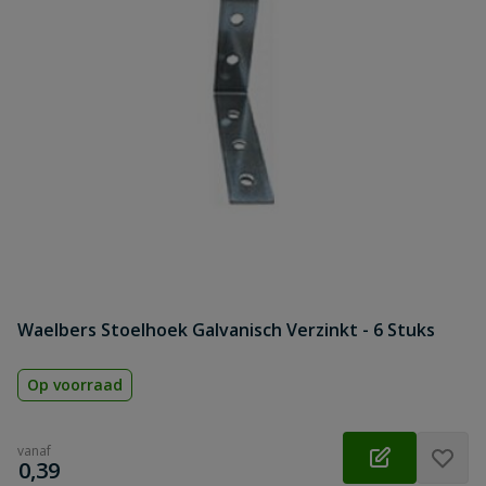
Waelbers Stoelhoek Galvanisch Verzinkt - 6 Stuks
Op voorraad
vanaf
€
0,39