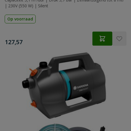
| 230V (550 W) | Silent
Op voorraad
€
127,57