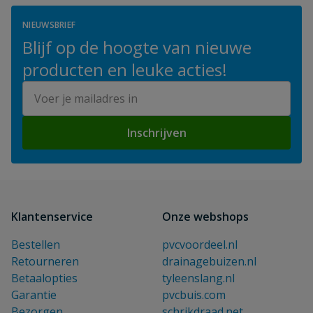
NIEUWSBRIEF
Blijf op de hoogte van nieuwe
producten en leuke acties!
E-mailadres
Inschrijven
Klantenservice
Onze webshops
Bestellen
pvcvoordeel.nl
Retourneren
drainagebuizen.nl
Betaalopties
tyleenslang.nl
Garantie
pvcbuis.com
Bezorgen
schrikdraad.net