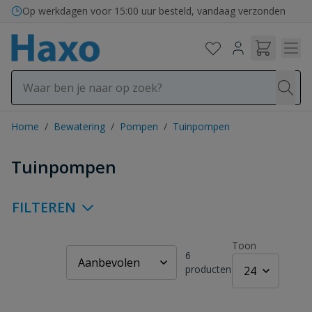
Ga naar de inhoud
Bezorging in binnen- en buitenland
Op werkdagen voor 15:00 uur besteld, vandaag verzonden
Home
/
Bewatering
/
Pompen
/
Tuinpompen
Tuinpompen
FILTEREN
Toon
6
producten