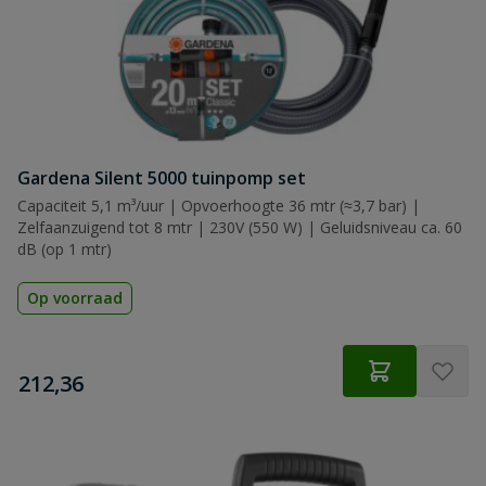
Gardena Silent 5000 tuinpomp set
Capaciteit 5,1 m³/uur | Opvoerhoogte 36 mtr (≈3,7 bar) |
Zelfaanzuigend tot 8 mtr | 230V (550 W) | Geluidsniveau ca. 60
dB (op 1 mtr)
Op voorraad
€
212,36