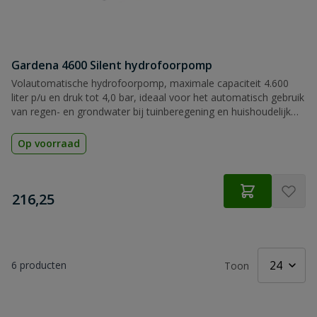
Gardena 4600 Silent hydrofoorpomp
Volautomatische hydrofoorpomp, maximale capaciteit 4.600
liter p/u en druk tot 4,0 bar, ideaal voor het automatisch gebruik
van regen- en grondwater bij tuinberegening en huishoudelijk
watergebruik.
Op voorraad
€
216,25
6
producten
Toon