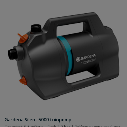
Gardena Silent 5000 tuinpomp
Capaciteit 5,1 m³/uur | Druk 3,7 bar | Zelfaanzuigend tot 8 mtr