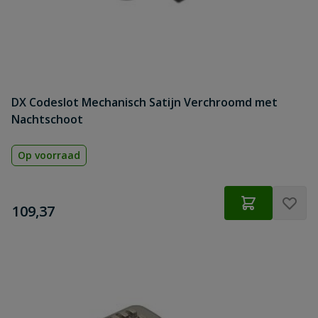
DX Codeslot Mechanisch Satijn Verchroomd met
Nachtschoot
Op voorraad
€
109,37