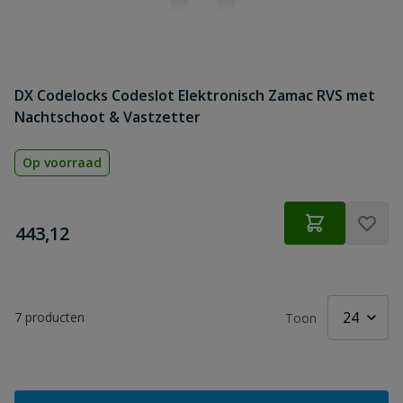
DX Codelocks Codeslot Elektronisch Zamac RVS met
Nachtschoot & Vastzetter
Op voorraad
€
443,12
7
producten
Toon