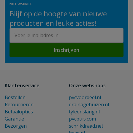
NIEUWSBRIEF
Blijf op de hoogte van nieuwe
producten en leuke acties!
E-mailadres
Inschrijven
Klantenservice
Onze webshops
Bestellen
pvcvoordeel.nl
Retourneren
drainagebuizen.nl
Betaalopties
tyleenslang.nl
Garantie
pvcbuis.com
Bezorgen
schrikdraad.net