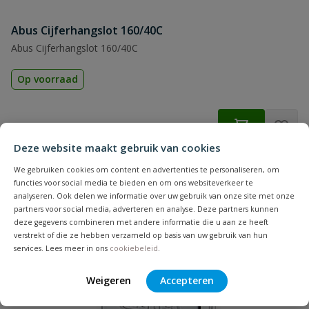
Abus Cijferhangslot 160/40C
Abus Cijferhangslot 160/40C
Op voorraad
€
35,38
Deze website maakt gebruik van cookies
We gebruiken cookies om content en advertenties te personaliseren, om
functies voor social media te bieden en om ons websiteverkeer te
analyseren. Ook delen we informatie over uw gebruik van onze site met onze
partners voor social media, adverteren en analyse. Deze partners kunnen
deze gegevens combineren met andere informatie die u aan ze heeft
verstrekt of die ze hebben verzameld op basis van uw gebruik van hun
services. Lees meer in ons
cookiebeleid
.
Weigeren
Accepteren