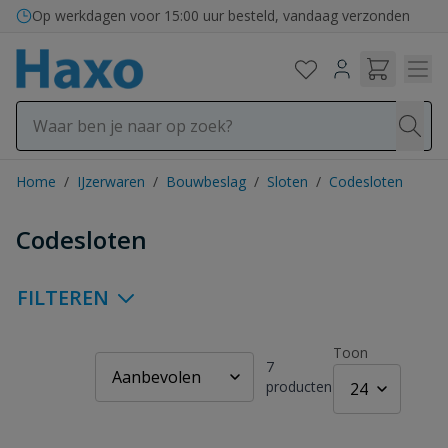
Ga naar de inhoud
Bezorging in binnen- en buitenland
Op werkdagen voor 15:00 uur besteld, vandaag verzonden
Home
/
IJzerwaren
/
Bouwbeslag
/
Sloten
/
Codesloten
Codesloten
FILTEREN
Toon
7
producten