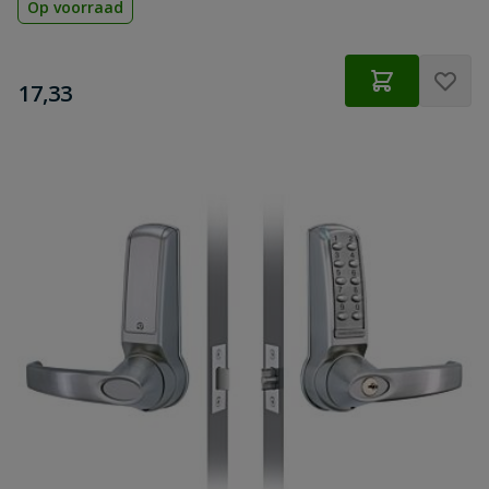
Op voorraad
€
17,33