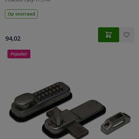
Op voorraad
€
94,02
Populair