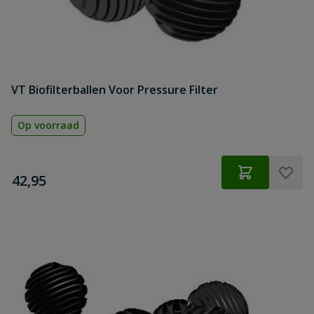
VT Biofilterballen Voor Pressure Filter
Op voorraad
€
42,95