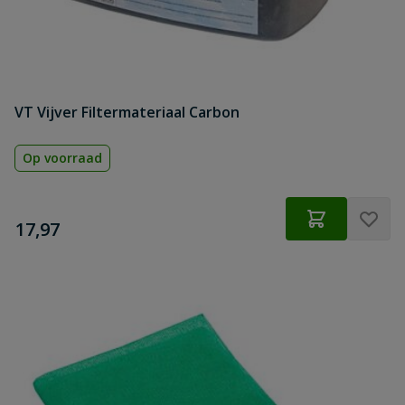
VT Vijver Filtermateriaal Carbon
Op voorraad
€
17,97