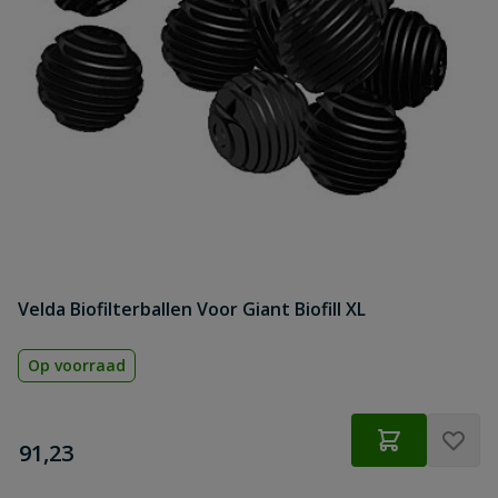
Velda Biofilterballen Voor Giant Biofill XL
Op voorraad
€
91,23