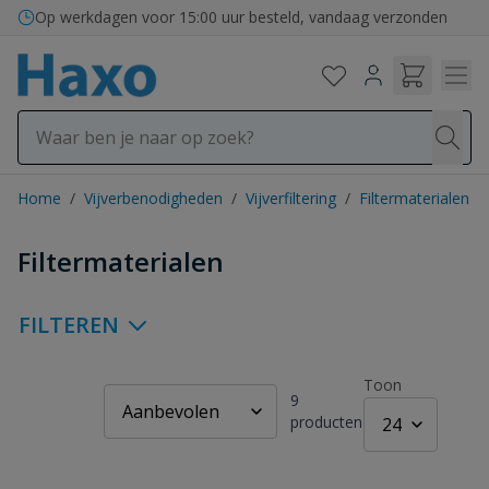
Ga naar de inhoud
Bezorging in binnen- en buitenland
Home
/
Vijverbenodigheden
/
Vijverfiltering
/
Filtermaterialen
Filtermaterialen
FILTEREN
Toon
9
producten