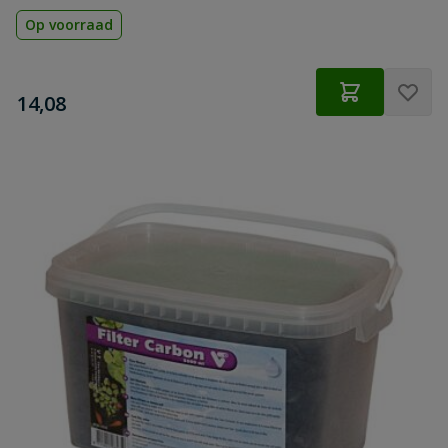
Op voorraad
€
14,08