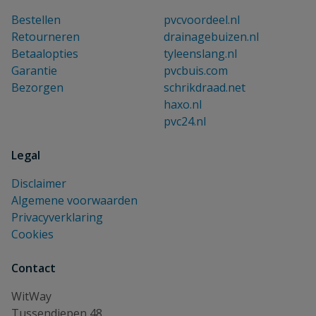
Bestellen
pvcvoordeel.nl
Retourneren
drainagebuizen.nl
Betaalopties
tyleenslang.nl
Garantie
pvcbuis.com
Bezorgen
schrikdraad.net
haxo.nl
pvc24.nl
Legal
Disclaimer
Algemene voorwaarden
Privacyverklaring
Cookies
Contact
WitWay
Tussendiepen 48