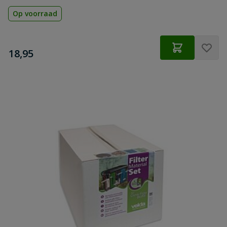
Op voorraad
€
18,95