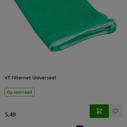
VT Filternet Universeel
Op voorraad
€
5,49