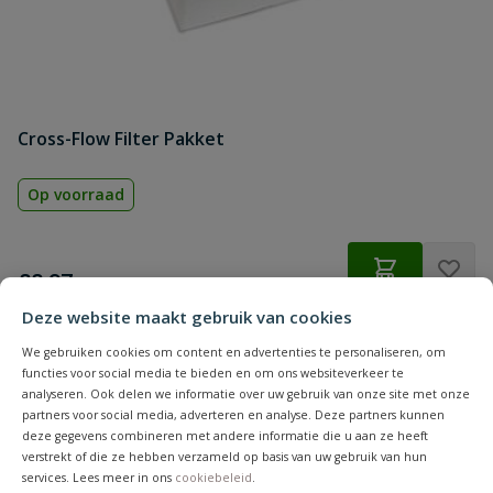
Cross-Flow Filter Pakket
Op voorraad
€
88,97
Deze website maakt gebruik van cookies
We gebruiken cookies om content en advertenties te personaliseren, om
functies voor social media te bieden en om ons websiteverkeer te
analyseren. Ook delen we informatie over uw gebruik van onze site met onze
partners voor social media, adverteren en analyse. Deze partners kunnen
deze gegevens combineren met andere informatie die u aan ze heeft
verstrekt of die ze hebben verzameld op basis van uw gebruik van hun
services. Lees meer in ons
cookiebeleid
.