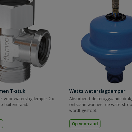
men T-stuk
Watts waterslagdemper
k voor waterslagdemper 2 x
Absorbeert de teruggaande drukg
 x buitendraad.
ontstaan wanneer de waterstroo
wordt gestopt.
d
Op voorraad