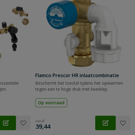
Flamco Prescor HR inlaatcombinatie
essentiële
Beschermt het toestel tijdens het opwarmen
gen.
tegen een te hoge druk met keerklep.
Op voorraad
vanaf
€
39,44