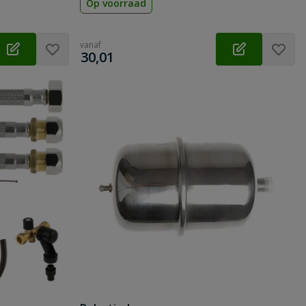
Op voorraad
vanaf
€
30,01