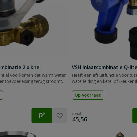
mbinatie 2 x knel
VSH inlaatcombinatie Q-lit
ventiel voorkomen dat warm water
Heeft een afsluitfunctie voor tus
er toevoerleiding terug stroomt.
waterleiding en ketel of (keuken)b
d
Op voorraad
vanaf
€
45,56