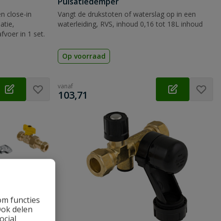
Pulsatiedemper
n close-in
Vangt de drukstoten of waterslag op in een
atie,
waterleiding, RVS, inhoud 0,16 tot 18L inhoud
fvoer in 1 set.
Op voorraad
vanaf
€
103,71
om functies
Ook delen
ocial