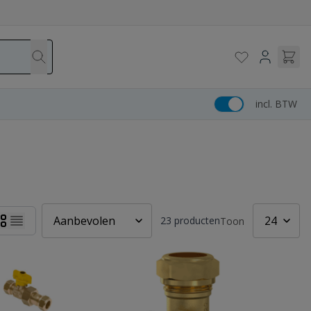
incl. BTW
23
producten
Toon