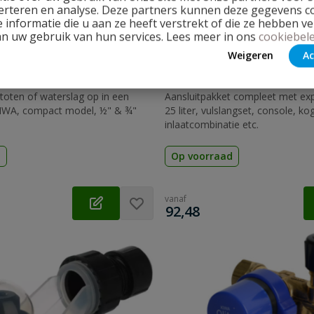
erteren en analyse. Deze partners kunnen deze gegevens 
 informatie die u aan ze heeft verstrekt of die ze hebben v
an uw gebruik van hun services. Lees meer in ons
cookiebele
Weigeren
Ac
erslagdemper
Bonfix installatiepakket
toten of waterslag op in een
Aansluitpakket compleet met exp
 KIWA, compact model, ½" & ¾"
25 liter, vulslangset, console, ko
inlaatcombinatie etc.
d
Op voorraad
vanaf
€
92,48