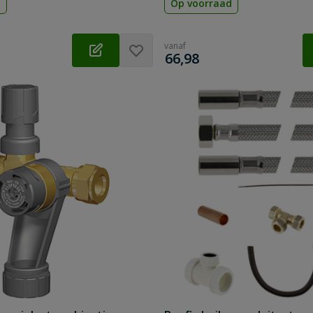
d
Op voorraad
vanaf
€
66,98