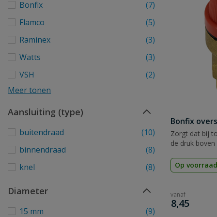
Bonfix
(7)
Flamco
(5)
Raminex
(3)
Watts
(3)
VSH
(2)
Meer tonen
Aansluiting (type)
Bonfix over
buitendraad
(10)
Zorgt dat bij t
de druk boven
binnendraad
(8)
Op voorraa
knel
(8)
Diameter
vanaf
€
8,45
15 mm
(9)