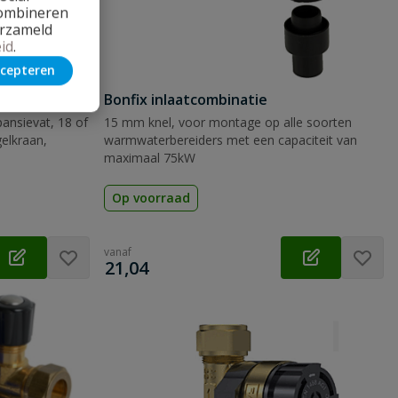
combineren
erzameld
id
.
cepteren
Bonfix inlaatcombinatie
ansievat, 18 of
15 mm knel, voor montage op alle soorten
gelkraan,
warmwaterbereiders met een capaciteit van
maximaal 75kW
Op voorraad
vanaf
€
21,04