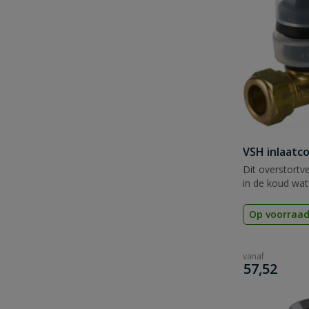
VSH inlaatco
Dit overstort
in de koud wat
Op voorraa
vanaf
€
57,52