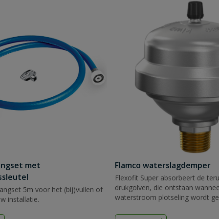
langset met
Flamco waterslagdemper
ssleutel
Flexofit Super absorbeert de te
drukgolven, die ontstaan wannee
angset 5m voor het (bij)vullen of
waterstroom plotseling wordt ge
 installatie.