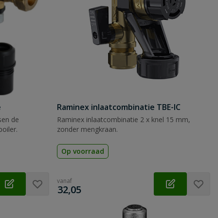
e
Raminex inlaatcombinatie TBE-IC
sen de
Raminex inlaatcombinatie 2 x knel 15 mm,
oiler.
zonder mengkraan.
Op voorraad
vanaf
€
32,05