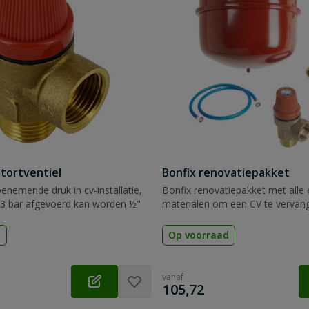
stortventiel
Bonfix renovatiepakket
oenemende druk in cv-installatie,
Bonfix renovatiepakket met alle 
 3 bar afgevoerd kan worden ½"
materialen om een CV te vervan
d
Op voorraad
vanaf
€
105,72