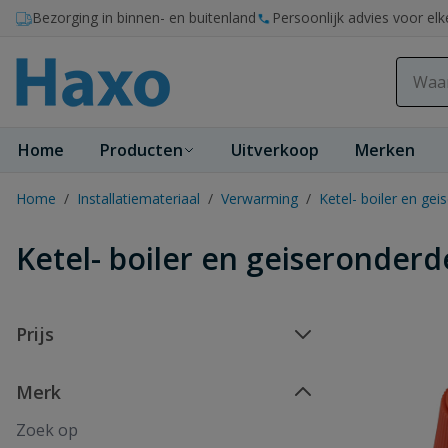
Ga naar de inhoud
Bezorging in binnen- en buitenland
Persoonlijk advies voor elk
Home
Producten
Uitverkoop
Merken
Home
/
Installatiemateriaal
/
Verwarming
/
Ketel- boiler en ge
Ketel- boiler en geiseronderd
Prijs
Merk