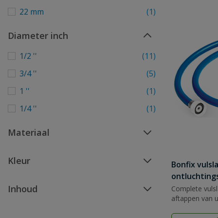
22 mm
(1)
Diameter inch
1/2 ''
(11)
3/4 ''
(5)
1 ''
(1)
1/4 ''
(1)
Materiaal
Kleur
Bonfix vuls
ontluchting
Inhoud
Complete vulsl
aftappen van uw