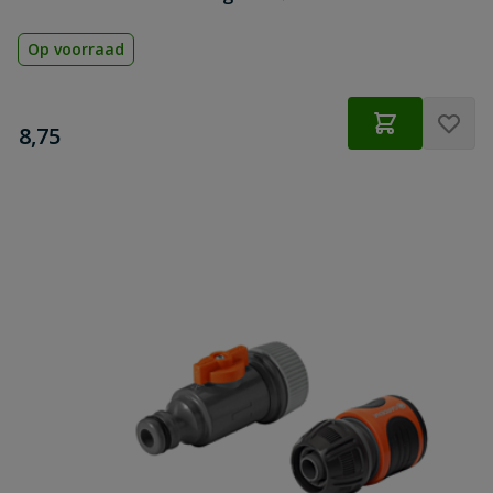
Op voorraad
€
8,75