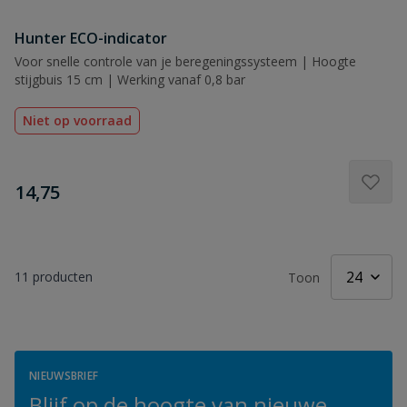
Hunter ECO-indicator
Voor snelle controle van je beregeningssysteem | Hoogte
stijgbuis 15 cm | Werking vanaf 0,8 bar
Niet op voorraad
€
14,75
11
producten
Toon
NIEUWSBRIEF
Blijf op de hoogte van nieuwe