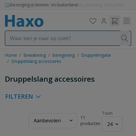
Ga naar de inhoud
Bezorging in binnen- en buitenland
Home
/
Bewatering
/
Beregening
/
Druppelirrigatie
/
Druppelslang accessoires
Druppelslang accessoires
FILTEREN
Toon
11
producten