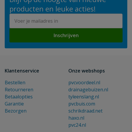
producten en leuke acties!
E-mailadres
Inschrijven
Klantenservice
Onze webshops
Bestellen
pvcvoordeel.nl
Retourneren
drainagebuizen.nl
Betaalopties
tyleenslang.nl
Garantie
pvcbuis.com
Bezorgen
schrikdraad.net
haxo.nl
pvc24.nl