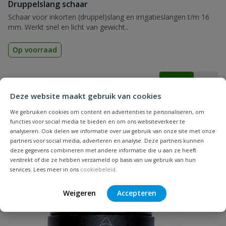
Druppelslang schaar
Schaar voor inkorten (druppel)slang en irrigatieslangen t/m 16
mm. Werkt snel en licht van gewicht..
Op voorraad
vanaf
€
21,50
Deze website maakt gebruik van cookies
We gebruiken cookies om content en advertenties te personaliseren, om
functies voor social media te bieden en om ons websiteverkeer te
analyseren. Ook delen we informatie over uw gebruik van onze site met onze
partners voor social media, adverteren en analyse. Deze partners kunnen
deze gegevens combineren met andere informatie die u aan ze heeft
verstrekt of die ze hebben verzameld op basis van uw gebruik van hun
services. Lees meer in ons
cookiebeleid
.
Weigeren
Accepteren