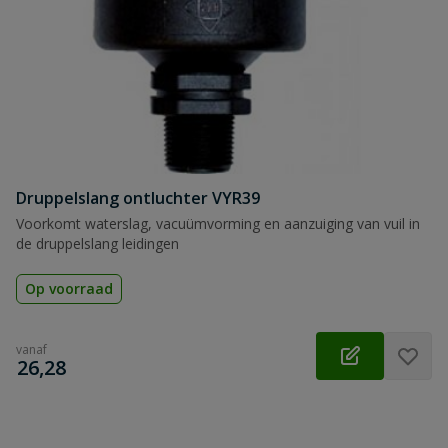
Druppelslang ontluchter VYR39
Voorkomt waterslag, vacuümvorming en aanzuiging van vuil in
de druppelslang leidingen
Op voorraad
vanaf
€
26,28