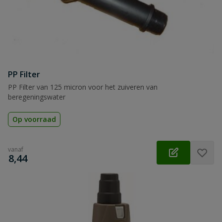
PP Filter
PP Filter van 125 micron voor het zuiveren van
beregeningswater
Op voorraad
vanaf
€
8,44