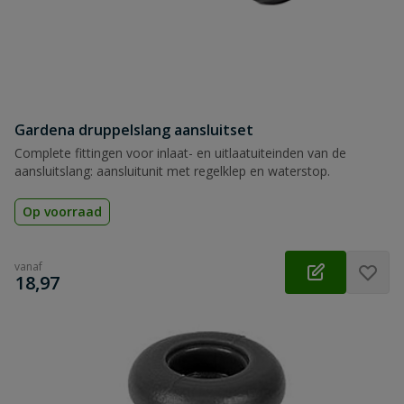
Gardena druppelslang aansluitset
Complete fittingen voor inlaat- en uitlaatuiteinden van de
aansluitslang: aansluitunit met regelklep en waterstop.
Op voorraad
vanaf
€
18,97