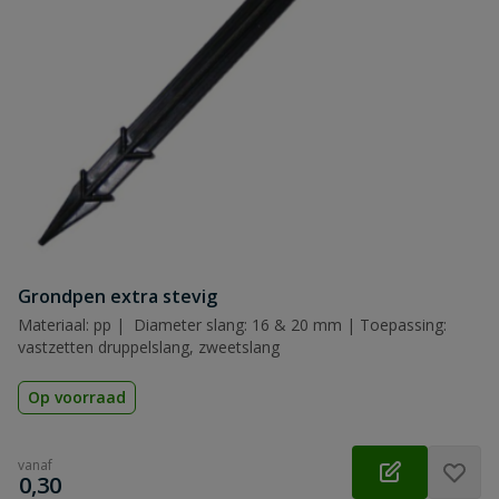
Grondpen extra stevig
Materiaal: pp | Diameter slang: 16 & 20 mm | Toepassing:
vastzetten druppelslang, zweetslang
Op voorraad
vanaf
€
0,30