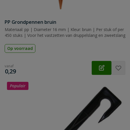
PP Grondpennen bruin
Materiaal: pp | Diameter 16 mm | Kleur: bruin | Per stuk of per
450 stuks | Voor het vastzetten van druppelslang en zweetslang
Op voorraad
vanaf
€
0,29
Populair