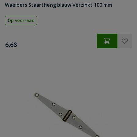
Waelbers Staartheng blauw Verzinkt 100 mm
Op voorraad
€
6,68