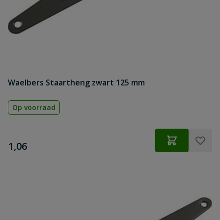
Waelbers Staartheng zwart 125 mm
Op voorraad
€
1,06