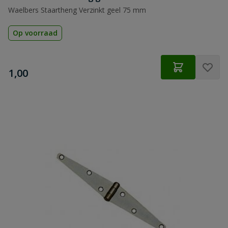
Waelbers Staartheng Verzinkt geel 75 mm
Op voorraad
€
1,00