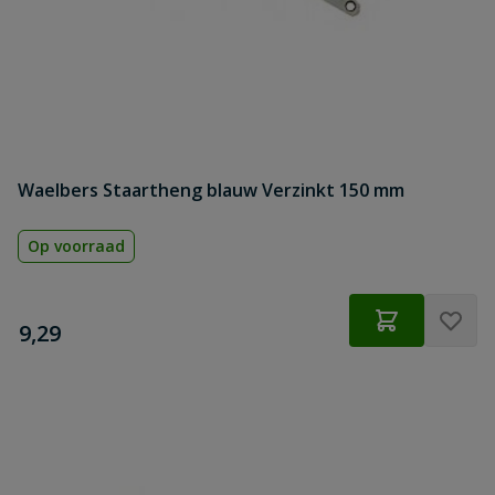
Waelbers Staartheng blauw Verzinkt 150 mm
Op voorraad
€
9,29