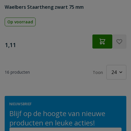
Waelbers Staartheng zwart 75 mm
Op voorraad
€
1,11
16
producten
Toon
NIEUWSBRIEF
Blijf op de hoogte van nieuwe
producten en leuke acties!
E-mailadres