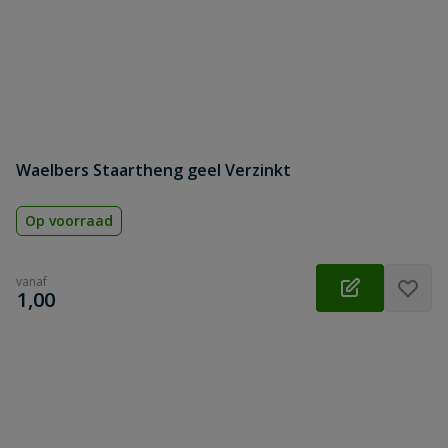
Waelbers Staartheng geel Verzinkt
Op voorraad
vanaf
€
1,00