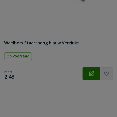
Waelbers Staartheng blauw Verzinkt
Op voorraad
vanaf
€
2,43