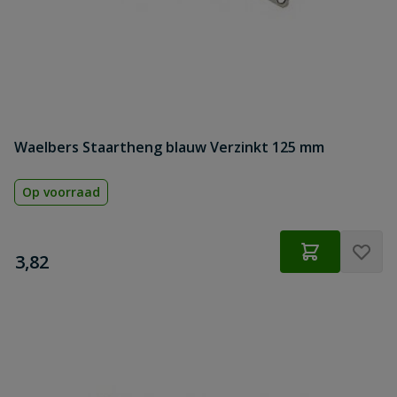
Waelbers Staartheng blauw Verzinkt 125 mm
Op voorraad
€
3,82