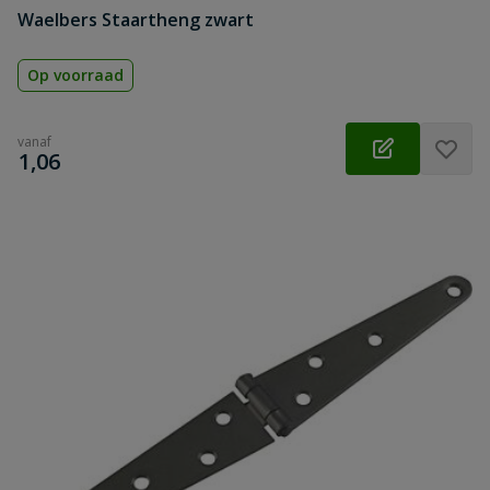
Waelbers Staartheng zwart
Op voorraad
vanaf
€
1,06