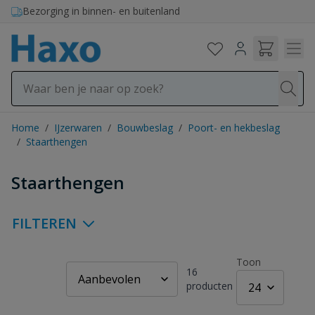
Ga naar de inhoud
Bezorging in binnen- en buitenland
Home
/
IJzerwaren
/
Bouwbeslag
/
Poort- en hekbeslag
/
Staarthengen
Staarthengen
FILTEREN
Toon
16
producten