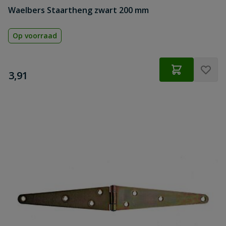
Waelbers Staartheng zwart 200 mm
Op voorraad
€
3,91