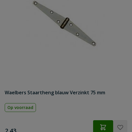
Waelbers Staartheng blauw Verzinkt 75 mm
Op voorraad
€
2,43