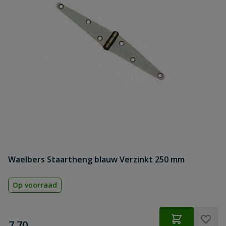
Waelbers Staartheng blauw Verzinkt 250 mm
Op voorraad
€
7,70