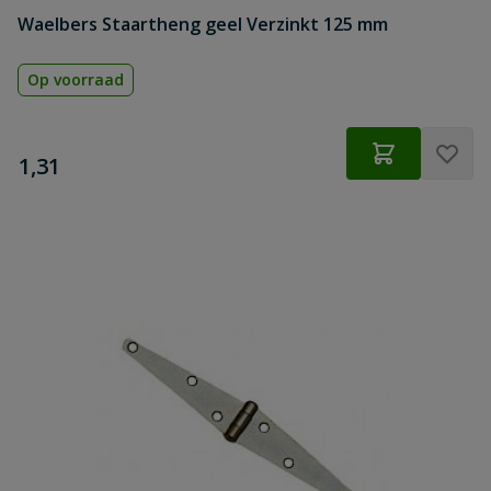
Waelbers Staartheng geel Verzinkt 125 mm
Op voorraad
€
1,31