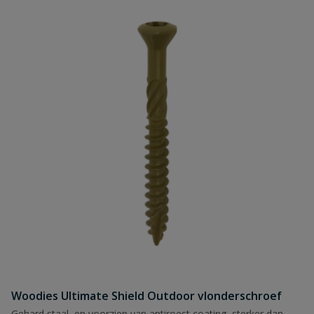
Woodies Ultimate Shield Outdoor vlonderschroef
Gehard staal, en voorzien van antiroest coating, sterker dan