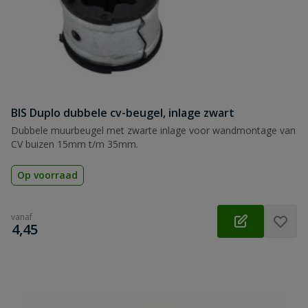
BIS Duplo dubbele cv-beugel, inlage zwart
Dubbele muurbeugel met zwarte inlage voor wandmontage van
CV buizen 15mm t/m 35mm.
Op voorraad
vanaf
€
4,45