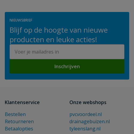
NIEUWSBRIEF
Blijf op de hoogte van nieuwe
producten en leuke acties!
E-mailadres
Inschrijven
Klantenservice
Onze webshops
Bestellen
pvcvoordeel.nl
Retourneren
drainagebuizen.nl
Betaalopties
tyleenslang.nl