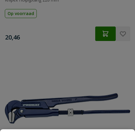
Op voorraad
€
20,46