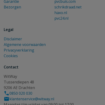
Garantie
pvcbuis.com
Bezorgen
schrikdraad.net
haxo.nl
pvc24.nl
Legal
Disclaimer
Algemene voorwaarden
Privacyverklaring
Cookies
Contact
WitWay
Tussendiepen 48
9206 AE Drachten
0850 020 030
klantenservice@witway.nl
Maandag t/m vrijdag van 09.00 tot 17.00