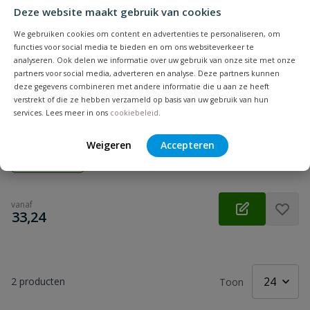
Deze website maakt gebruik van cookies
We gebruiken cookies om content en advertenties te personaliseren, om
functies voor social media te bieden en om ons websiteverkeer te
analyseren. Ook delen we informatie over uw gebruik van onze site met onze
partners voor social media, adverteren en analyse. Deze partners kunnen
deze gegevens combineren met andere informatie die u aan ze heeft
Promat pijptang
verstrekt of die ze hebben verzameld op basis van uw gebruik van hun
services. Lees meer in ons
cookiebeleid
.
Inductief geharde tanden, geschikt voor het vasthouden van
een pijp bij een draaiende beweging.
Weigeren
Accepteren
Op voorraad
vanaf
€
33,24
2
producten
Toon