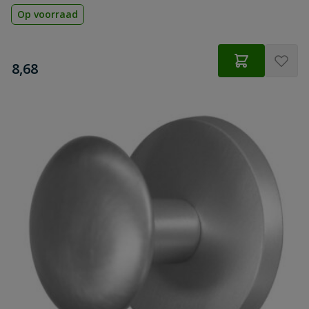
Op voorraad
€
8,68