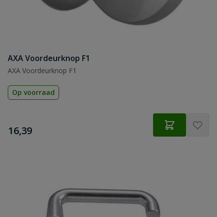
AXA Voordeurknop F1
AXA Voordeurknop F1
Op voorraad
€
16,39