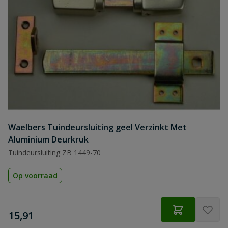
Waelbers Tuindeursluiting geel Verzinkt Met
Aluminium Deurkruk
Tuindeursluiting ZB 1449-70
Op voorraad
€
15,91