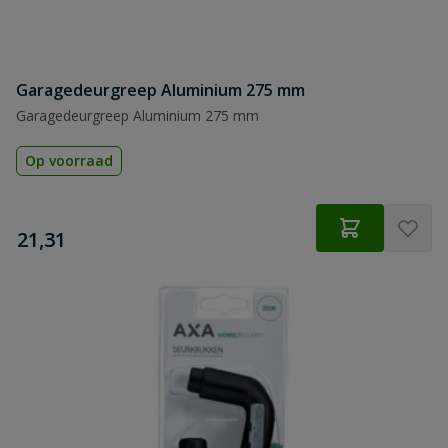
Garagedeurgreep Aluminium 275 mm
Garagedeurgreep Aluminium 275 mm
Op voorraad
€
21,31