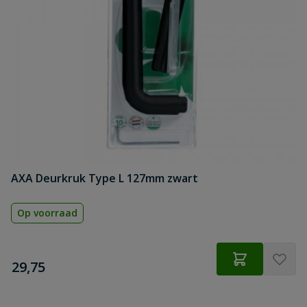
AXA Deurkruk Type L 127mm zwart
Op voorraad
€
29,75