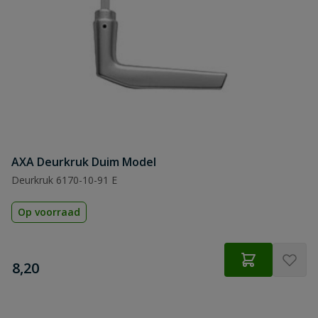
AXA Deurkruk Duim Model
Deurkruk 6170-10-91 E
Op voorraad
€
8,20