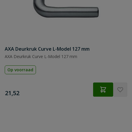
AXA Deurkruk Curve L-Model 127 mm
AXA Deurkruk Curve L-Model 127 mm
Op voorraad
€
21,52