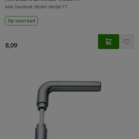
AXA Deurkruk Vlinder Model F1
Op voorraad
€
8,09