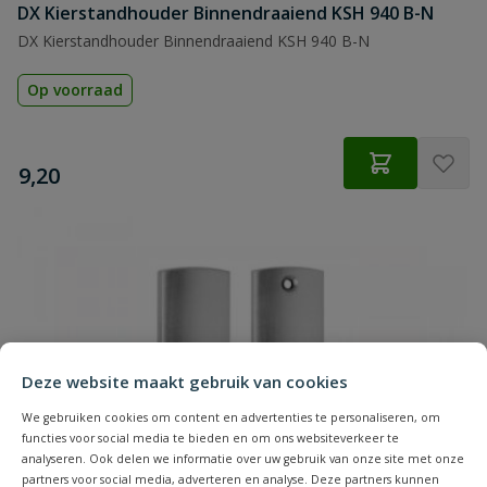
DX Kierstandhouder Binnendraaiend KSH 940 B-N
DX Kierstandhouder Binnendraaiend KSH 940 B-N
Op voorraad
€
9,20
Deze website maakt gebruik van cookies
We gebruiken cookies om content en advertenties te personaliseren, om
functies voor social media te bieden en om ons websiteverkeer te
analyseren. Ook delen we informatie over uw gebruik van onze site met onze
partners voor social media, adverteren en analyse. Deze partners kunnen