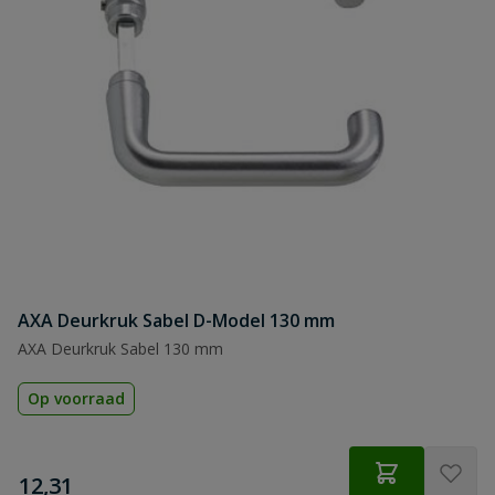
AXA Deurkruk Sabel D-Model 130 mm
AXA Deurkruk Sabel 130 mm
Op voorraad
€
12,31