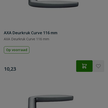
AXA Deurkruk Curve 116 mm
AXA Deurkruk Curve 116 mm
Op voorraad
€
10,23