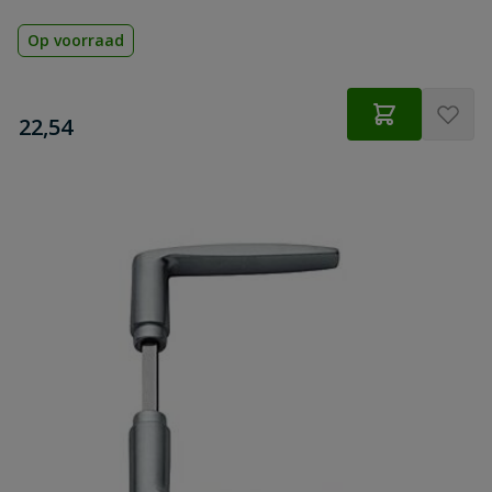
Op voorraad
€
22,54