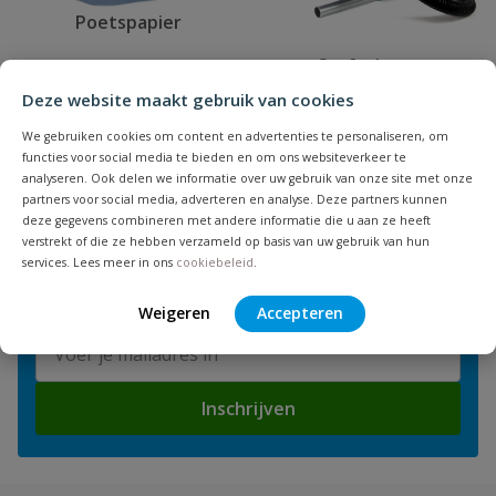
Poetspapier
Stofzuigers
Deze website maakt gebruik van cookies
We gebruiken cookies om content en advertenties te personaliseren, om
functies voor social media te bieden en om ons websiteverkeer te
analyseren. Ook delen we informatie over uw gebruik van onze site met onze
partners voor social media, adverteren en analyse. Deze partners kunnen
deze gegevens combineren met andere informatie die u aan ze heeft
NIEUWSBRIEF
verstrekt of die ze hebben verzameld op basis van uw gebruik van hun
services. Lees meer in ons
cookiebeleid
.
Blijf op de hoogte van nieuwe
producten en leuke acties!
Weigeren
Accepteren
E-mailadres
Inschrijven