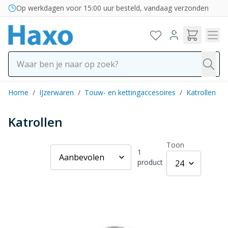
Ga naar de inhoud
Bezorging in binnen- en buitenland
Op werkdagen voor 15:00 uur besteld, vandaag verzonden
Home
/
IJzerwaren
/
Touw- en kettingaccesoires
/
Katrollen
Katrollen
Toon
1
product