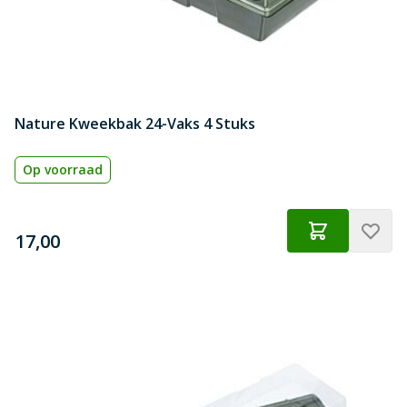
Nature Kweekbak 24-Vaks 4 Stuks
Op voorraad
€
17,00