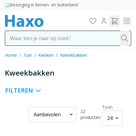
Ga naar de inhoud
Bezorging in binnen- en buitenland
Home
/
Tuin
/
Kweken
/
Kweekbakken
Kweekbakken
FILTEREN
Toon
22
producten