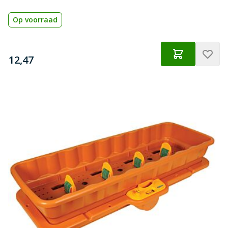
Op voorraad
€
12,47