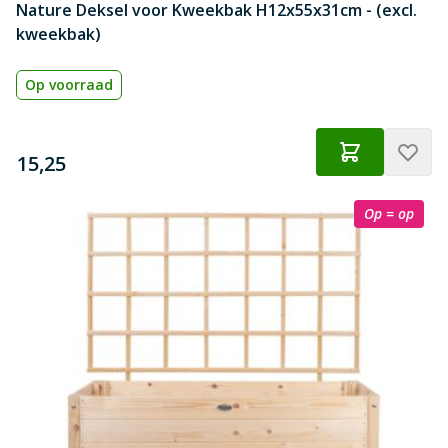
Nature Deksel voor Kweekbak H12x55x31cm - (excl.
kweekbak)
Op voorraad
€
15,25
Op = op