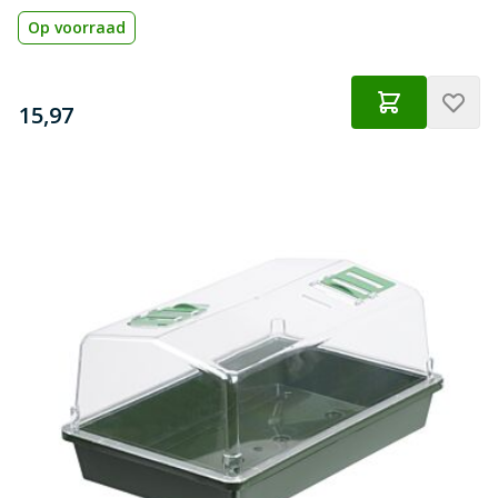
Op voorraad
€
15,97