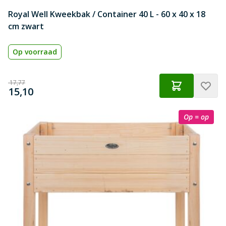
Royal Well Kweekbak / Container 40 L - 60 x 40 x 18
cm zwart
Op voorraad
Normale prijs
€
17,77
€
Speciale prijs
15,10
Op = op