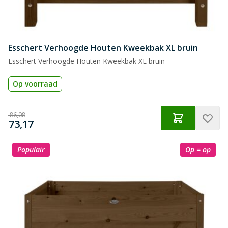
Esschert Verhoogde Houten Kweekbak XL bruin
Esschert Verhoogde Houten Kweekbak XL bruin
Op voorraad
Normale prijs
€
86,08
€
Speciale prijs
73,17
Populair
Op = op