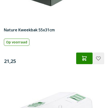
Nature Kweekbak 55x31cm
Op voorraad
€
21,25