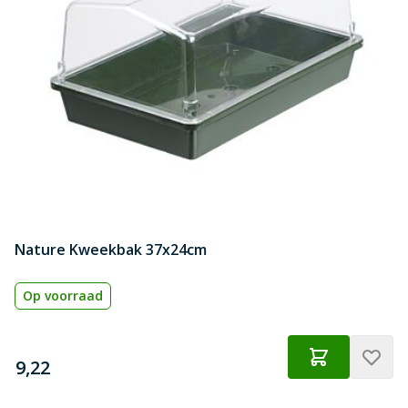
Nature Kweekbak 37x24cm
Op voorraad
€
9,22