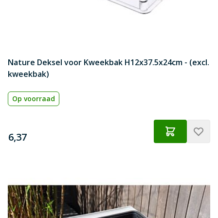
Nature Deksel voor Kweekbak H12x37.5x24cm - (excl.
kweekbak)
Op voorraad
€
6,37