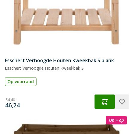
Esschert Verhoogde Houten Kweekbak S blank
Esschert Verhoogde Houten Kweekbak S
Op voorraad
Normale prijs
€
54,40
€
Speciale prijs
46,24
Op = op