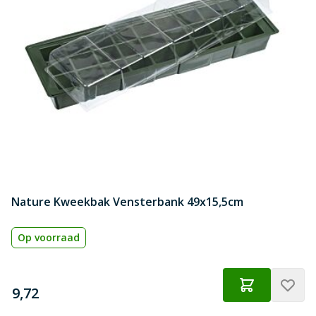
Nature Kweekbak Vensterbank 49x15,5cm
Op voorraad
€
9,72