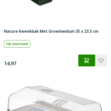
Nature Kweekbak Met Groeimedium 35 x 23.5 cm
Op voorraad
€
14,97