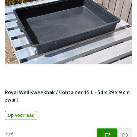
Royal Well Kweekbak / Container 15 L - 54 x 39 x 9 cm
zwart
Op voorraad
Normale prijs
€
8,86