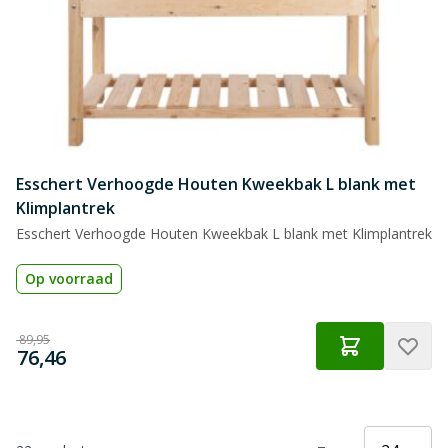
Esschert Verhoogde Houten Kweekbak L blank met
Klimplantrek
Esschert Verhoogde Houten Kweekbak L blank met Klimplantrek
Op voorraad
Normale prijs
€
89,95
€
Speciale prijs
76,46