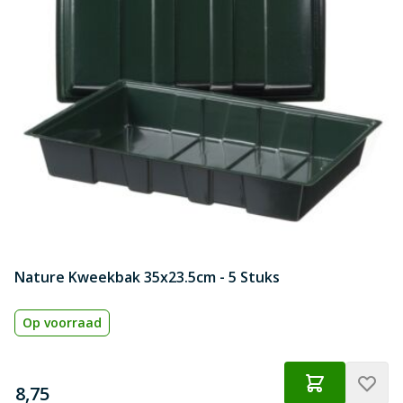
Nature Kweekbak 35x23.5cm - 5 Stuks
Op voorraad
€
8,75