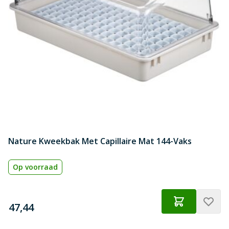
Nature Kweekbak Met Capillaire Mat 144-Vaks
Op voorraad
€
47,44