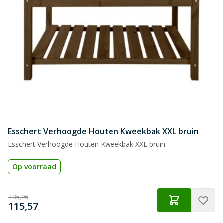
Esschert Verhoogde Houten Kweekbak XXL bruin
Esschert Verhoogde Houten Kweekbak XXL bruin
Op voorraad
Normale prijs
€
135,96
€
Speciale prijs
115,57