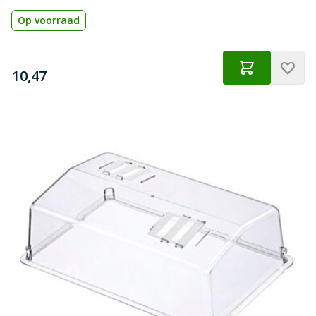
Op voorraad
€
10,47